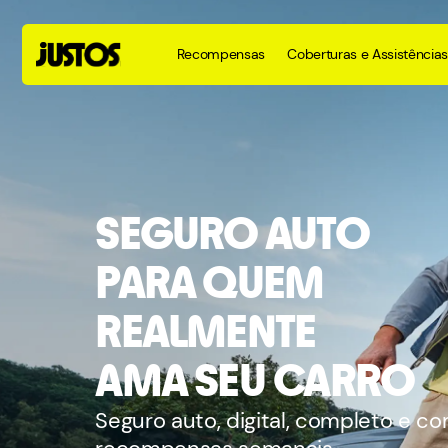
Recompensas
Coberturas e Assistências
SEGURO AUTO
PARA QUEM
REALMENTE
AMA SEU CARRO
Seguro auto, digital, completo e c