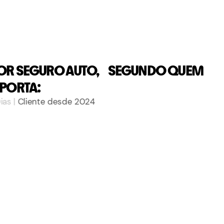
OR SEGURO AUTO, SEGUNDO QUEM
PORTA:
s
|
Cliente desde
2024
 Justos coloca tudo no app.
é mais moderno."