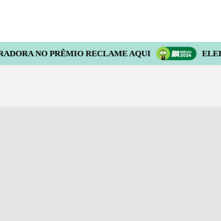
PRÊMIO RECLAME AQUI
ELEITA A MELH