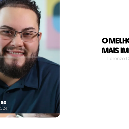
O MELH
MAIS IM
Lorenzo Dia
"Amo como a
Me sinto at
ias
Sonia Regina
024
Justos desde
2023