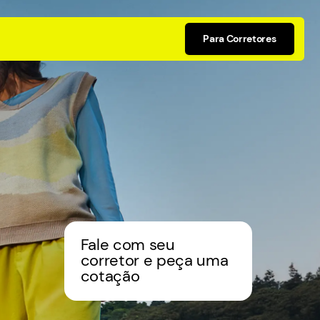
Para Corretores
Fale com seu
corretor e peça uma
cotação