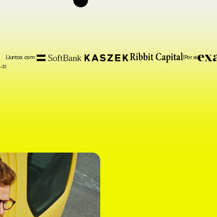
1
2
4
8
|
Juntos com:
|
Por aí:
-31