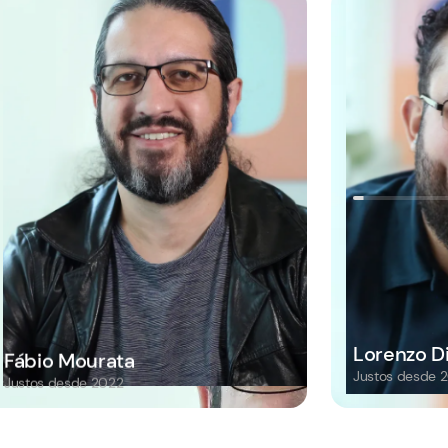
Lorenzo D
Fábio Mourata
Justos desde
2
Justos desde
2022