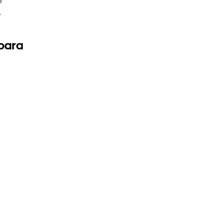
e
.
 para