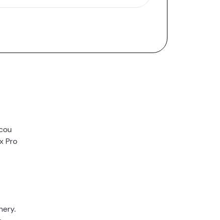
acou
x Pro
hery.