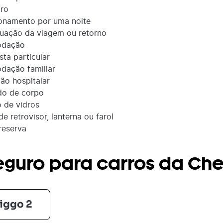
ro
onamento por uma noite
uação da viagem ou retorno
dação
sta particular
ação familiar
o hospitalar
do de corpo
 de vidros
de retrovisor, lanterna ou farol
reserva
eguro para carros da Che
Tiggo 2