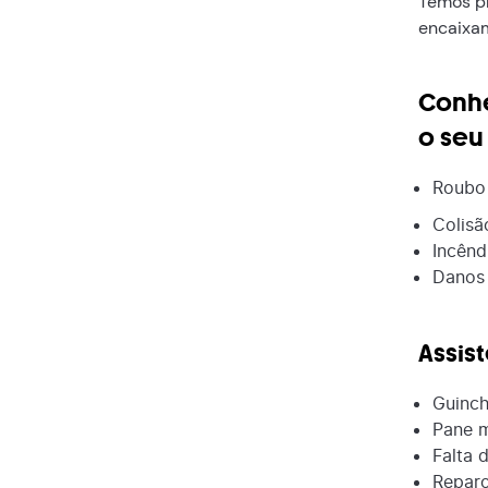
Temos pl
encaixam
Conhe
o seu
Roubo 
Colisã
Incênd
Danos 
Assis
Guinc
Pane 
Falta 
Repar