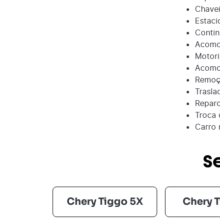
Chavei
Estaci
Contin
Acomo
Motori
Acomod
Remoçã
Trasla
Reparo
Troca 
Carro 
S
Chery Tiggo 5X
Chery 