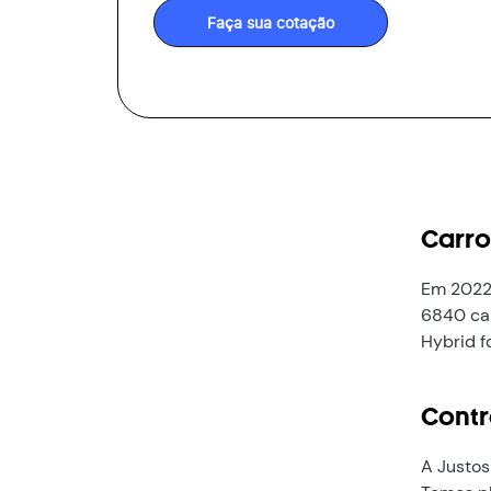
Faça sua cotação
Carro
Em 2022,
6840 car
Hybrid f
Contr
A Justos