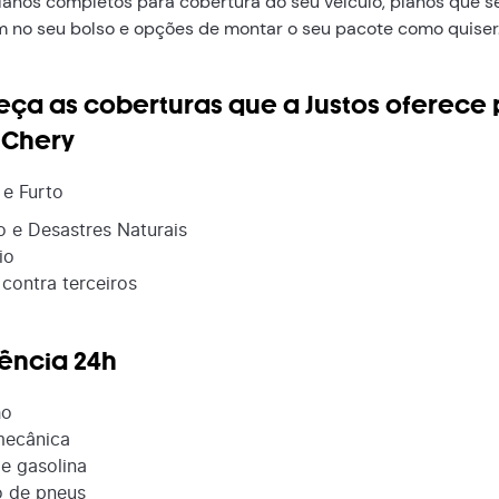
anos completos para cobertura do seu veículo, planos que s
 no seu bolso e opções de montar o seu pacote como quiser
ça as coberturas que a Justos oferece
 Chery
e Furto
o e Desastres Naturais
io
contra terceiros
tência 24h
ho
mecânica
de gasolina
o de pneus