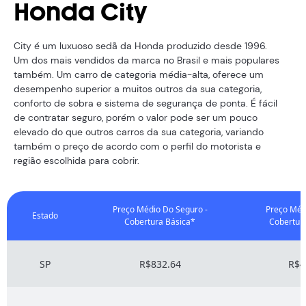
Honda City
City é um luxuoso sedã da Honda produzido desde 1996.
Um dos mais vendidos da marca no Brasil e mais populares
também. Um carro de categoria média-alta, oferece um
desempenho superior a muitos outros da sua categoria,
conforto de sobra e sistema de segurança de ponta. É fácil
de contratar seguro, porém o valor pode ser um pouco
elevado do que outros carros da sua categoria, variando
também o preço de acordo com o perfil do motorista e
região escolhida para cobrir.
Preço Médio Do Seguro -
Preço Méd
Estado
Cobertura Básica*
Cobertur
SP
R$832.64
R$4