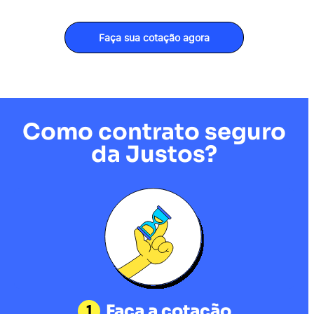
Faça sua cotação agora
Como contrato seguro
da Justos?
1
Faça a cotação