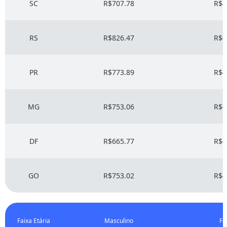
SC
R$707.78
R$4
RS
R$826.47
R$4
PR
R$773.89
R$4
MG
R$753.06
R$4
DF
R$665.77
R$4
GO
R$753.02
R$4
Faixa Etária
Masculino
Fe