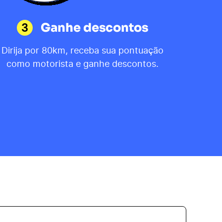
3
Ganhe descontos
Dirija por 80km, receba sua pontuação
como motorista e ganhe descontos.