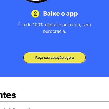
2
Baixe o app
É tudo 100% digital e pelo app, sem
burocracia.
Faça sua cotação agora
ntes