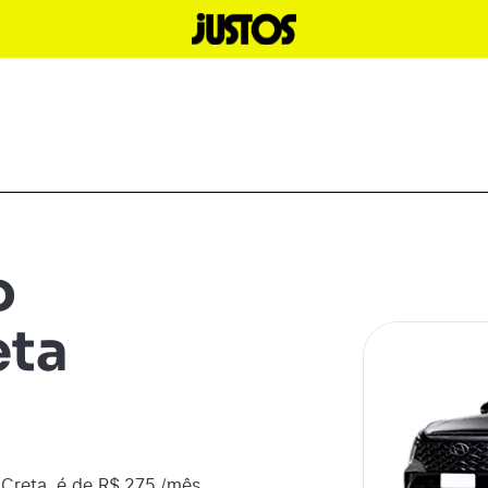
o
eta
Creta
é de R$
275
/mês,