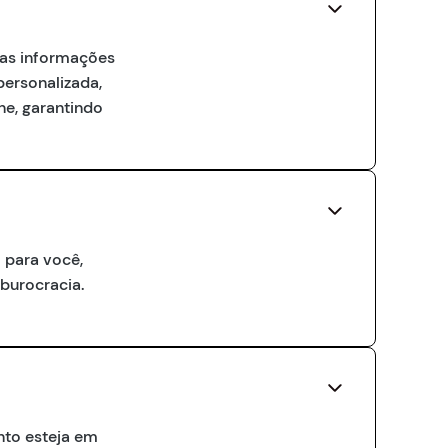
r as informações
personalizada,
ne, garantindo
 para você,
 burocracia.
nto esteja em