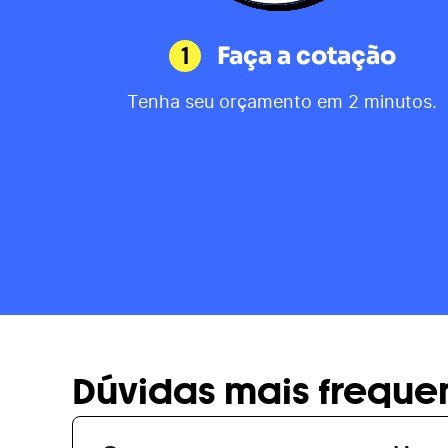
1
Faça a cotação
Tenha seu orçamento em 2 minutos.
Dúvidas mais freque