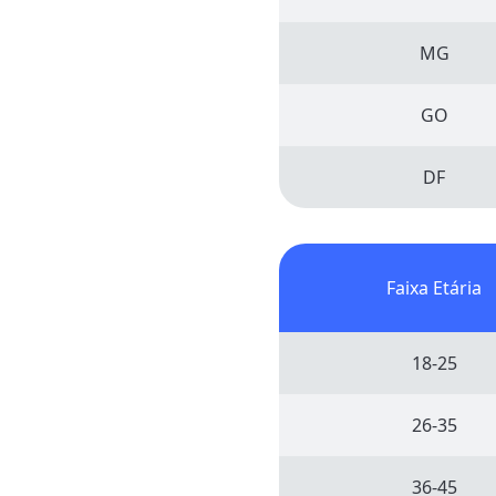
MG
GO
DF
Faixa Etária
18-25
26-35
36-45