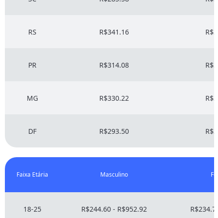
RS
R$341.16
R$3
PR
R$314.08
R$3
MG
R$330.22
R$3
DF
R$293.50
R$3
Faixa Etária
Masculino
Fe
18-25
R$244.60 - R$952.92
R$234.78