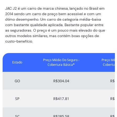
JAC J2 é um carro de marca chinesa, lançado no Brasil em
2014 sendo um carro de preço bem acessível e com um
ótimo desempenho. Um carro de categoria média-baixa
com bastante qualidade aplicada. Bastante popular entre
as seguradoras. O preço é um pouco mais elevado do que
outros modelos similares, mas contém boas opções de
custo-benefício.
Preço Médio Do Seguro -
Preço Méd
Estado
Cobertura Básica*
Cobertur
GO
R$304.04
R$3
SP
R$417.81
R$3
SC
R$285.58
R$3