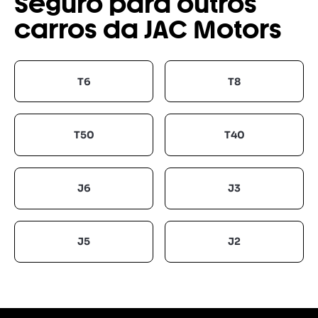
Seguro para outros
carros da JAC Motors
T6
T8
T50
T40
J6
J3
J5
J2