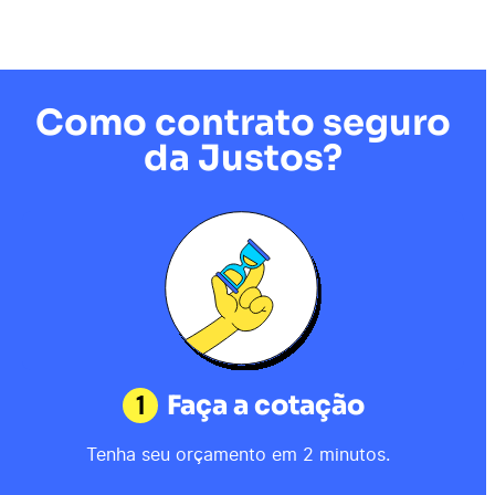
Como contrato seguro
da Justos?
1
Faça a cotação
Tenha seu orçamento em 2 minutos.