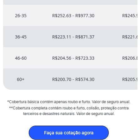
26-35
R$252.63 - R$977.30
R$245.91
36-45
R$223.11 - R$871.37
R$221.67
46-60
R$204.56 - R$723.33
R$206.82
60+
R$200.70 - R$574.30
R$205.94
*Cobertura básica contém apenas roubo e furto. Valor de seguro anual.
**Cobertura completa contém roubo e furto, colisão, proteção contra
terceiros e desastres naturais. Valor de seguro anual.
Faça sua cotação agora