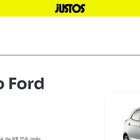
o Ford
é de R$
158
/mês,