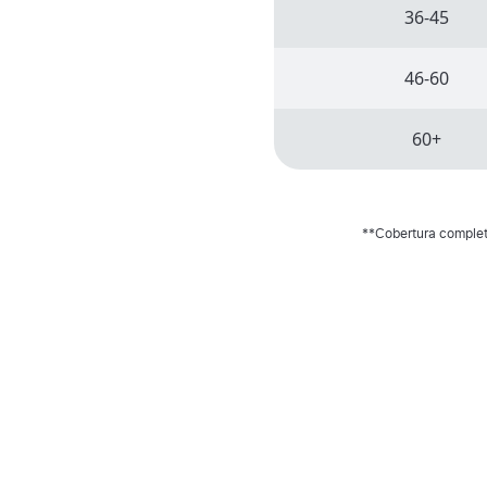
36-45
46-60
60+
**Cobertura completa