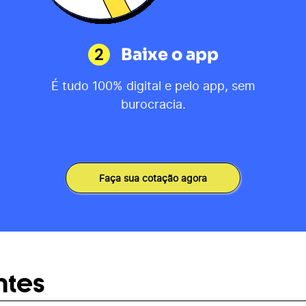
2
Baixe o app
É tudo 100% digital e pelo app, sem
burocracia.
Faça sua cotação agora
ntes