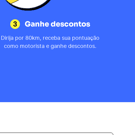
3
Ganhe descontos
Dirija por 80km, receba sua pontuação
como motorista e ganhe descontos.