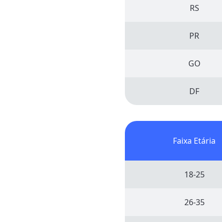
RS
PR
GO
DF
Faixa Etária
18-25
26-35