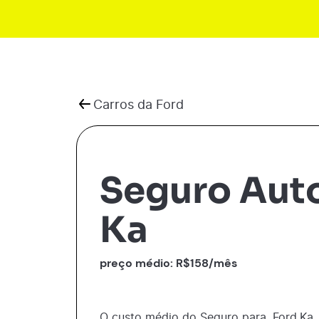
Carros da
Ford
Seguro Aut
Ka
preço médio: R$
158
/mês
O custo médio do Seguro para
Ford
Ka