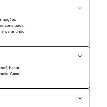
formações
personalizada,
ne, garantindo
você, basta
cracia. Caso