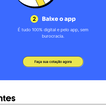
2
Baixe o app
É tudo 100% digital e pelo app, sem
burocracia.
Faça sua cotação agora
ntes