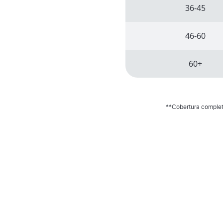
36-45
46-60
60+
**Cobertura completa