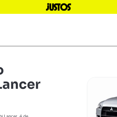
o
Lancer
hi
Lancer
é de