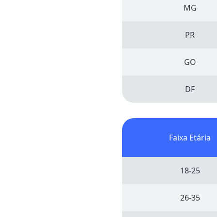
MG
PR
GO
DF
Faixa Etária
18-25
26-35