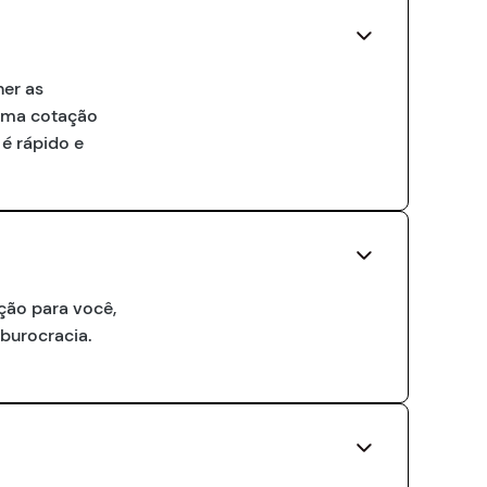
her as
 uma cotação
é rápido e
ção para você,
 burocracia.