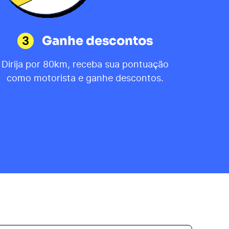
3
Ganhe descontos
Dirija por 80km, receba sua pontuação
como motorista e ganhe descontos.