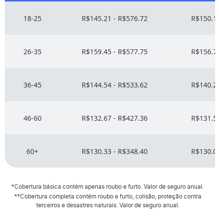
18-25
R$145.21 - R$576.72
R$150.16
26-35
R$159.45 - R$577.75
R$156.71
36-45
R$144.54 - R$533.62
R$140.24
46-60
R$132.67 - R$427.36
R$131.53
60+
R$130.33 - R$348.40
R$130.07
*Cobertura básica contém apenas roubo e furto. Valor de seguro anual.
**Cobertura completa contém roubo e furto, colisão, proteção contra
terceiros e desastres naturais. Valor de seguro anual.