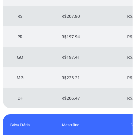
RS
R$207.80
R$2
PR
R$197.94
R$2
GO
R$197.41
R$2
MG
R$223.21
R$2
DF
R$206.47
R$2
Faixa Etária
Masculino
Fe