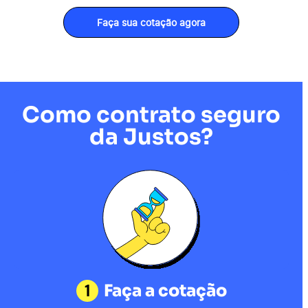
Faça sua cotação agora
Como contrato seguro
da Justos?
1
Faça a cotação