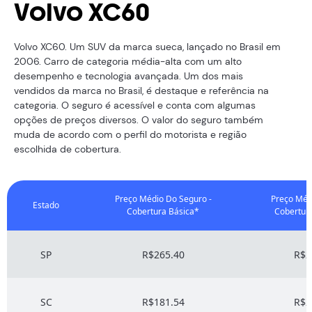
Volvo XC60
Volvo XC60. Um SUV da marca sueca, lançado no Brasil em
2006. Carro de categoria média-alta com um alto
desempenho e tecnologia avançada. Um dos mais
vendidos da marca no Brasil, é destaque e referência na
categoria. O seguro é acessível e conta com algumas
opções de preços diversos. O valor do seguro também
muda de acordo com o perfil do motorista e região
escolhida de cobertura.
Preço Médio Do Seguro -
Preço Méd
Estado
Cobertura Básica*
Cobertur
SP
R$265.40
R$2
SC
R$181.54
R$2