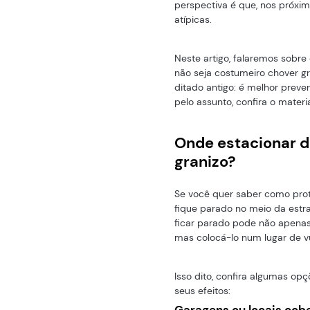
perspectiva é que, nos próxi
atípicas.
Neste artigo, falaremos sobr
não seja costumeiro chover gr
ditado antigo: é melhor preve
pelo assunto, confira o mater
Onde estacionar 
granizo?
Se você quer saber como prote
fique parado no meio da estra
ficar parado pode não apenas 
mas colocá-lo num lugar de vu
Isso dito, confira algumas op
seus efeitos:
Garagens ou locais cob