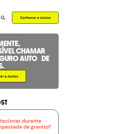
Conhecer a Justos
MENTE,
SÍVEL CHAMAR
EGURO AUTO DE
S.
r a Justos
OST
tacionar durante
pestade de granizo?