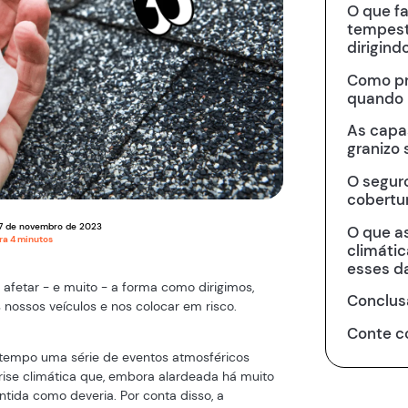
O que f
tempest
dirigind
Como pr
quando 
As capa
granizo 
O segur
cobertur
7
de
novembro
de
2023
O que a
ura
4
minutos
climáti
esses d
fetar - e muito - a forma como dirigimos,
Conclus
nossos veículos e nos colocar em risco.
Conte c
 tempo uma série de eventos atmosféricos
rise climática que, embora alardeada há muito
ntida como deveria. Por conta disso, a