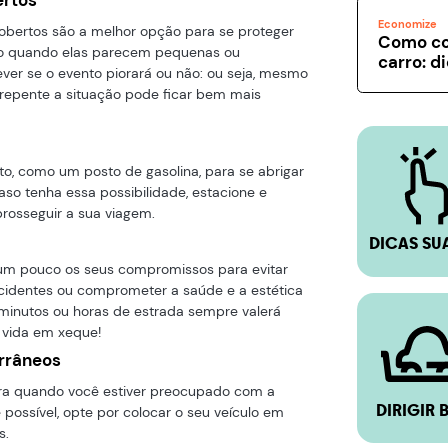
Economize
cobertos são a melhor opção para se proteger
Como co
mo quando elas parecem pequenas ou
carro: d
rever se o evento piorará ou não: ou seja, mesmo
 repente a situação pode ficar bem mais
to, como um posto de gasolina, para se abrigar
aso tenha essa possibilidade, estacione e
rosseguir a sua viagem.
DICAS SU
r um pouco os seus compromissos para evitar
acidentes ou comprometer a saúde e a estética
 minutos ou horas de estrada sempre valerá
 vida em xeque!
rrâneos
ara quando você estiver preocupado com a
DIRIGIR 
possível, opte por colocar o seu veículo em
s.