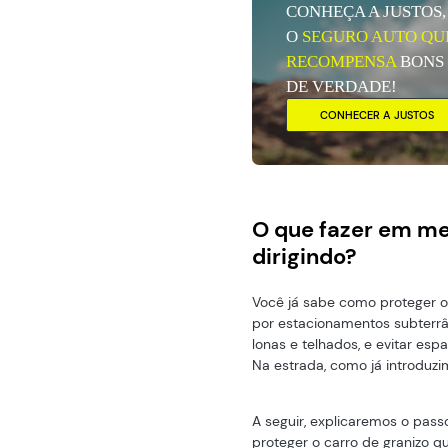
CONHEÇA A JUSTOS,
O
SEGURO AUTO QU
RECOMPENSA
BONS
DE VERDADE!
CONHECER A JUSTOS
O que fazer em me
dirigindo?
Você já sabe como proteger o 
por estacionamentos subterrâ
lonas e telhados, e evitar esp
Na estrada, como já introduzi
A seguir, explicaremos o pas
proteger o carro de granizo qu