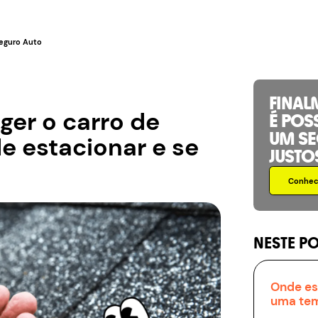
eguro Auto
FINAL
er o carro de
É POS
UM S
de estacionar e se
JUSTO
Conhece
NESTE P
Onde es
uma tem