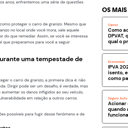
mos anos, enfrentemos uma série de questões
OS MAIS
e como proteger o carro de granizo. Mesmo que
Carros
Como ac
anizo no local onde você mora, vale aquele
DPVAT, q
nir do que remediar. Assim, se você se interessa
qual o p
ial que preparamos para você a seguir:
durante uma tempestade de
Economize
IPVA 202
isento, 
como pa
ger o carro de granizo, a primeira dica é: não
da. Dirigir pode ser um desafio, é verdade, mas
aumentar os danos infligidos ao seu veículo,
lnerabilidade em relação a outros carros.
Seguro Auto
Acionar 
quando 
ções possíveis para fugir desse fenômeno e de
funcion
ertos