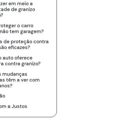
azer em meio a
ade de granizo
o?
oteger o carro
não tem garagem?
s de proteção contra
são eficazes?
o auto oferece
a contra granizo?
s mudanças
cas têm a ver com
anos?
ão
om a Justos