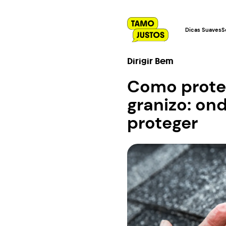
Dicas Suaves
S
Dirigir Bem
Como proteg
granizo: on
proteger