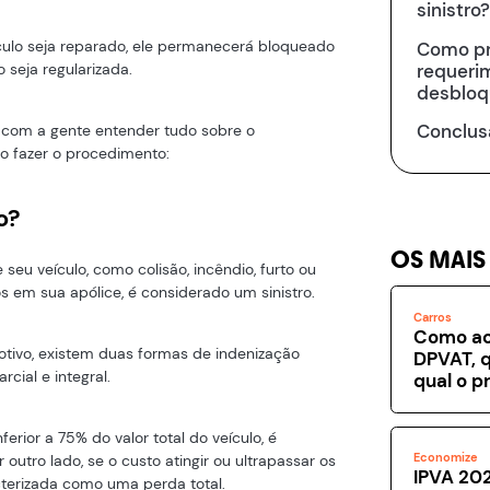
sinistro?
ulo seja reparado, ele permanecerá bloqueado
Como p
requeri
 seja regularizada.
desbloqu
Conclus
 com a gente entender tudo sobre o
o fazer o procedimento:
o?
OS MAIS
seu veículo, como colisão, incêndio, furto ou
 em sua apólice, é considerado um sinistro.
Carros
Como ac
tivo, existem duas formas de indenização
DPVAT, q
rcial e integral.
qual o p
erior a 75% do valor total do veículo, é
Economize
 outro lado, se o custo atingir ou ultrapassar os
IPVA 202
cterizada como uma perda total.