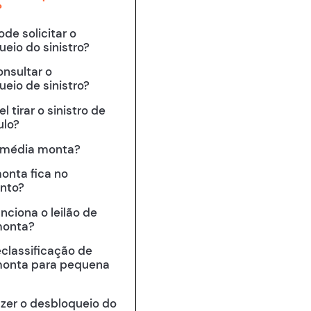
?
de solicitar o
eio do sinistro?
nsultar o
eio de sinistro?
l tirar o sinistro de
ulo?
 média monta?
onta fica no
nto?
ciona o leilão de
monta?
eclassificação de
onta para pequena
zer o desbloqueio do