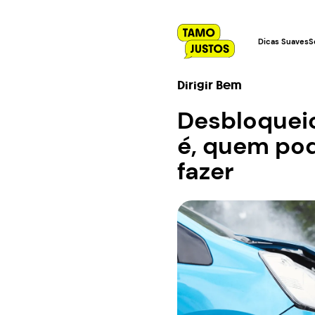
Dicas Suaves
S
Dirigir Bem
Desbloqueio
é, quem pod
fazer