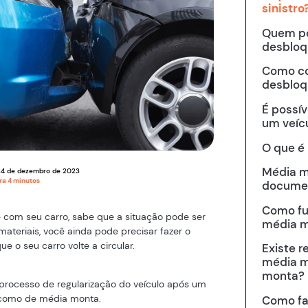
sinistro
Quem po
desbloqu
Como co
desbloqu
É possíve
um veíc
O que é
Média m
24
de
dezembro
de
2023
ura
4
minutos
docume
Como fun
e com seu carro, sabe que a situação pode ser
média 
ateriais, você ainda pode precisar fazer o
ue o seu carro volte a circular.
Existe r
média m
monta?
 processo de regularização do veículo após um
o como de média monta.
Como fa