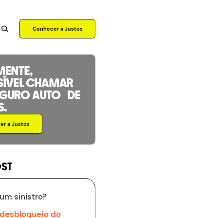
Conhecer a Justos
MENTE,
SÍVEL CHAMAR
EGURO AUTO DE
S.
r a Justos
OST
um sinistro?
 desbloqueio do