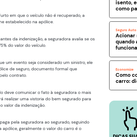
isento, 
como pa
furto em que o veículo não é recuperado, a
me estabelecido na apólice.
Seguro Auto
Acionar 
antes da indenização, a seguradora avalia se os
quando 
5% do valor do veículo.
funcion
e um evento seja considerado um sinistro, ele
pólice de seguro, documento formal que
Economize
Como co
pelo contrato.
carro: d
ado deve comunicar o fato à seguradora o mais
irá realizar uma vistoria do bem segurado para
o valor da indenização.
é paga pela seguradora ao segurado, seguindo
 apólice, geralmente o valor do carro é o
DICAS SU