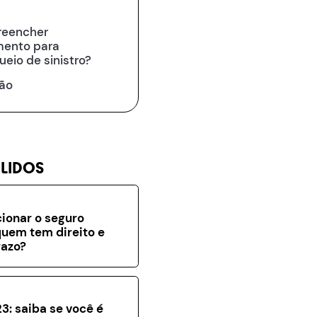
reencher
mento para
eio de sinistro?
ão
 LIDOS
ionar o seguro
uem tem direito e
razo?
3: saiba se você é