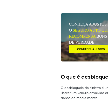
CONHEÇA A JUSTOS,
O
SEGURO AUTO QU
RECOMPENSA
BONS
DE VERDADE!
CONHECER A JUSTOS
O que é desbloquei
O desbloqueio do sinistro é 
liberar um veículo envolvido 
danos de média monta.