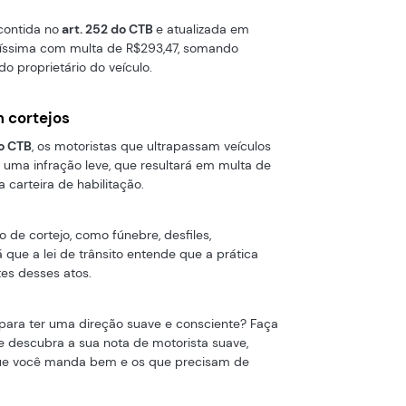
contida no
art. 252 do CTB
e atualizada em
avíssima com multa de R$293,47, somando
o proprietário do veículo.
m cortejos
no CTB
, os motoristas que ultrapassam veículos
uma infração leve, que resultará em multa de
carteira de habilitação.
o de cortejo, como fúnebre, desfiles,
 que a lei de trânsito entende que a prática
tes desses atos.
 para ter uma direção suave e consciente? Faça
e descubra a sua nota de motorista suave,
ue você manda bem e os que precisam de