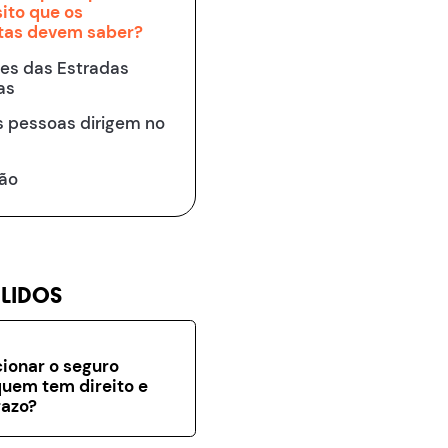
ito que os
tas devem saber?
es das Estradas
as
 pessoas dirigem no
ão
 LIDOS
ionar o seguro
uem tem direito e
razo?