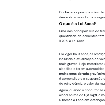
Conheça as principais leis de t
deixando o mundo mais segur
O que é a Lei Seca?
Uma das principais leis de trâ
quantidade de acidentes fatais
11.705, a Lei Seca.
Em vigor há 9 anos, as restr
incluindo a atualização do v
mais graves. Hoje, motorista
alcoólica e forem submetidos à
multa considerada gravíssim
é apreendido e a suspensão do
de reincidência, o valor da mu
Agora, quando o condutor se 
álcool acima de
0,3 mg/l
, o m
6 meses a 1 ano em detenção