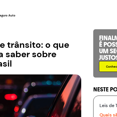
eguro Auto
FINAL
e trânsito: o que
É POS
UM S
a saber sobre
JUSTO
asil
Conhece
NESTE P
Leis de 
Quais sã