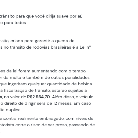
rânsito para que você dirija suave por aí,
o para todos:
nsito, criada para garantir a queda da
 no trânsito de rodovias brasileiras é a Lei nº
ições da lei foram aumentando com o tempo,
alor da multa e também de outras penalidades
s que ingeriram qualquer quantidade de bebida
 fiscalização de trânsito, estarão sujeitos à
a
, no valor de
R$2.934,70
. Além disso, o veículo
 direito de dirigir será de 12 meses. Em caso
lta duplica.
encontra realmente embriagado, com níveis de
otorista corre o risco de ser preso, passando de
.