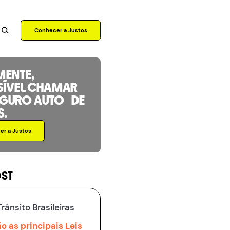
Conhecer a Justos
MENTE,
SÍVEL CHAMAR
EGURO AUTO DE
S.
r a Justos
OST
Trânsito Brasileiras
o as principais Leis