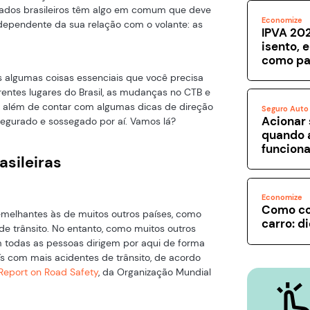
litados brasileiros têm algo em comum que deve
Economize
ndependente da sua relação com o volante: as
IPVA 202
isento, 
como pa
s algumas coisas essenciais que você precisa
erentes lugares do Brasil, as mudanças no CTB e
3, além de contar com algumas dicas de direção
Seguro Auto
Acionar 
egurado e sossegado por aí. Vamos lá?
quando 
funcion
asileiras
Economize
Como co
 semelhantes às de muitos outros países, como
carro: d
 de trânsito. No entanto, como muitos outros
m todas as pessoas dirigem por aqui de forma
aís com mais acidentes de trânsito, de acordo
 Report on Road Safety
, da Organização Mundial