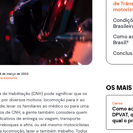
de Trâns
motoris
Condiçõ
Brasileir
Como as
Brasil?
Conclus
4
de
março
de
2023
ura
4
minutos
OS MAIS
ra de Habilitação (CNH) pode significar que os
m por diversos motivos: locomoção para ir ao
Carros
ade, levar os familiares ao médico ou para uma
Como ac
pos de CNH, a gente também considera quem
DPVAT, q
licativos de entrega ou viagem, transporte
qual o p
, reboques e afins, ou até mesmo motociclistas
ra locomoção, lazer e também trabalho. Todos