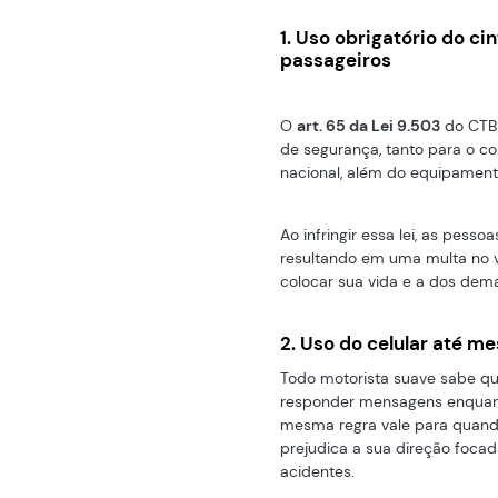
1. Uso obrigatório do c
passageiros
O
art. 65 da Lei 9.503
do CTB 
de segurança, tanto para o co
nacional, além do equipamento
Ao infringir essa lei, as pes
resultando em uma multa no v
colocar sua vida e a dos dema
2. Uso do celular até m
Todo motorista suave sabe qu
responder mensagens enquanto
mesma regra vale para quando 
prejudica a sua direção foca
acidentes.