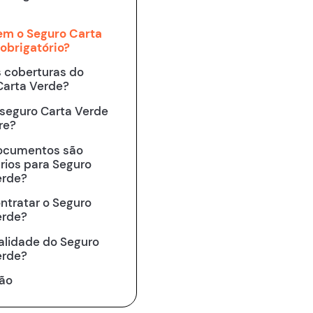
em o Seguro Carta
obrigatório?
s coberturas do
Carta Verde?
 seguro Carta Verde
re?
ocumentos são
rios para Seguro
erde?
ntratar o Seguro
erde?
alidade do Seguro
erde?
ão