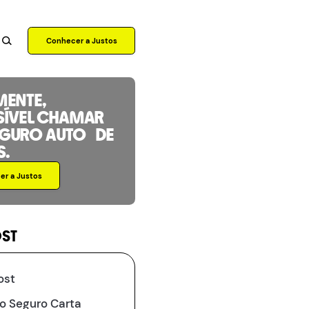
Conhecer a Justos
MENTE,
SÍVEL CHAMAR
EGURO AUTO DE
S.
r a Justos
OST
ost
 o Seguro Carta