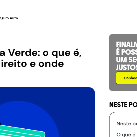
eguro Auto
FINAL
a Verde: o que é,
É POS
UM S
reito e onde
JUSTO
Conhece
NESTE P
Neste p
O que é