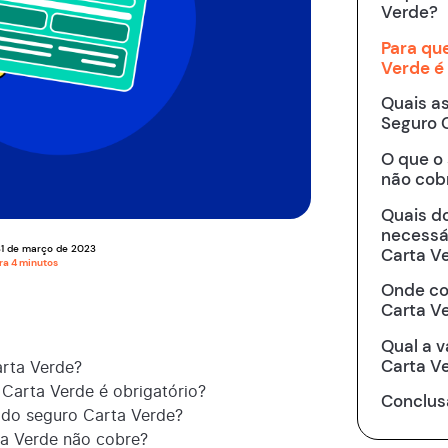
Verde?
Para qu
Verde é 
Quais a
Seguro 
O que o
não cob
Quais d
necessá
1
de
março
de
2023
Carta V
ura
4
minutos
Onde co
Carta V
Qual a v
Carta V
arta Verde?
Carta Verde é obrigatório?
Conclus
 do seguro Carta Verde?
ta Verde não cobre?