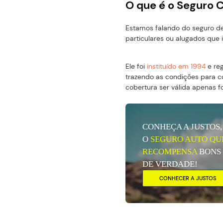
O que é o Seguro 
Estamos falando do seguro de 
particulares ou alugados que 
Ele foi
instituído em 1994
e re
trazendo as condições para co
cobertura ser válida apenas f
CONHEÇA A JUSTOS,
O
SEGURO AUTO QU
RECOMPENSA
BONS
DE VERDADE!
CONHECER A JUSTOS