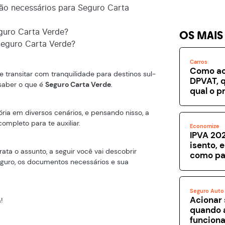
ão necessários para Seguro Carta
guro Carta Verde?
OS MAIS
Seguro Carta Verde?
Carros
Como ac
e transitar com tranquilidade para destinos sul-
DPVAT, q
saber o que é
Seguro Carta Verde
.
qual o p
ória em diversos cenários, e pensando nisso, a
ompleto para te auxiliar.
Economize
IPVA 202
isento, 
ata o assunto, a seguir você vai descobrir
como pa
eguro, os documentos necessários e sua
Seguro Auto
Acionar 
!
quando 
funcion