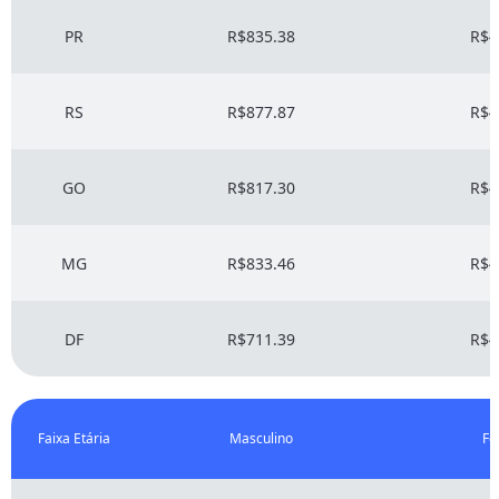
PR
R$835.38
R$4
RS
R$877.87
R$4
GO
R$817.30
R$4
MG
R$833.46
R$4
DF
R$711.39
R$4
Faixa Etária
Masculino
Fe