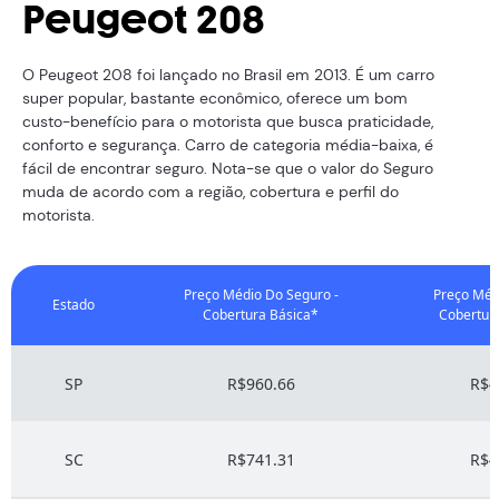
Peugeot 208
O Peugeot 208 foi lançado no Brasil em 2013. É um carro
super popular, bastante econômico, oferece um bom
custo-benefício para o motorista que busca praticidade,
conforto e segurança. Carro de categoria média-baixa, é
fácil de encontrar seguro. Nota-se que o valor do Seguro
muda de acordo com a região, cobertura e perfil do
motorista.
Preço Médio Do Seguro -
Preço Méd
Estado
Cobertura Básica*
Cobertur
SP
R$960.66
R$4
SC
R$741.31
R$4