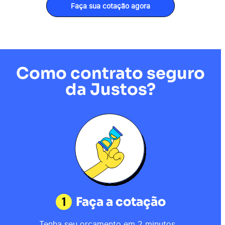
Faça sua cotação agora
Como contrato seguro
da Justos?
1
Faça a cotação
Tenha seu orçamento em 2 minutos.