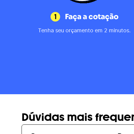
1
Faça a cotação
Tenha seu orçamento em 2 minutos.
Dúvidas mais freque