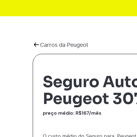
Carros da
Peugeot
Seguro Aut
Peugeot 30
preço médio: R$
167
/mês
O custo médio do Seguro para
Peugeot