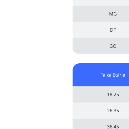
MG
DF
GO
Faixa Etária
18-25
26-35
36-45