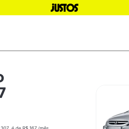
o
7
307
é de R$
167
/mês,