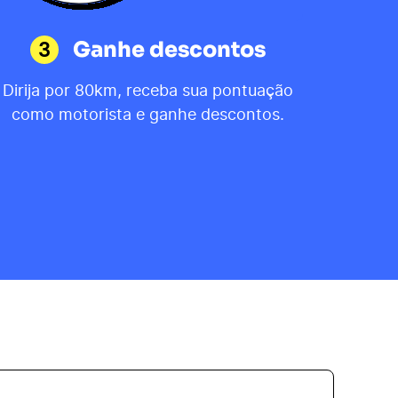
3
Ganhe descontos
Dirija por 80km, receba sua pontuação
como motorista e ganhe descontos.