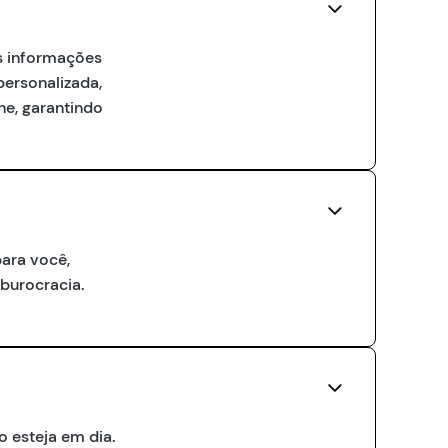
as informações
personalizada,
ne, garantindo
para você,
 burocracia.
 esteja em dia.