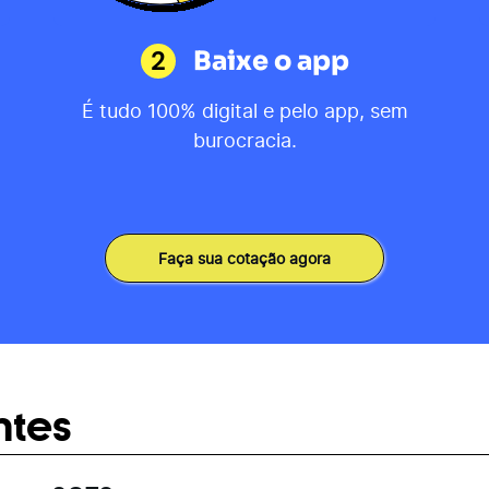
2
Baixe o app
É tudo 100% digital e pelo app, sem
burocracia.
Faça sua cotação agora
ntes