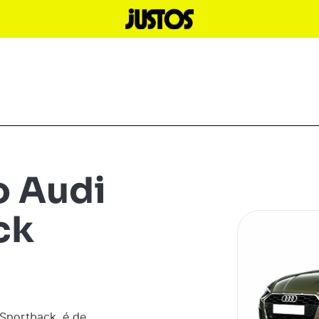
o Audi
ck
Sportback
é de