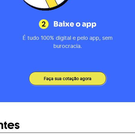
2
Baixe o app
É tudo 100% digital e pelo app, sem
burocracia.
Faça sua cotação agora
ntes