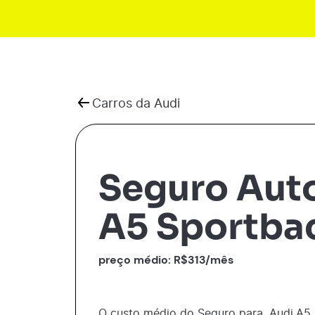
Carros da
Audi
Seguro Aut
A5 Sportba
preço médio: R$
313
/mês
O custo médio do Seguro para
Audi
A5 