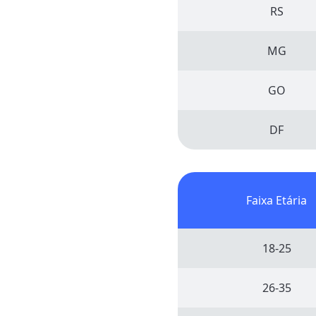
RS
MG
GO
DF
Faixa Etária
18-25
26-35