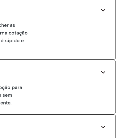
cher as
 uma cotação
é rápido e
opção para
 e sem
ente.