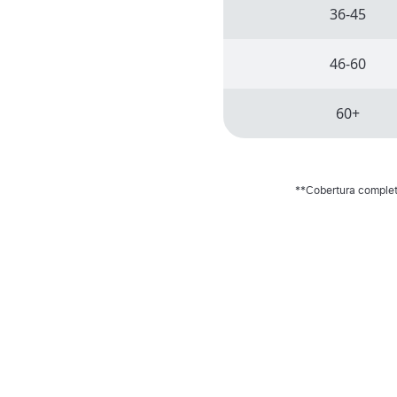
36-45
46-60
60+
**Cobertura completa