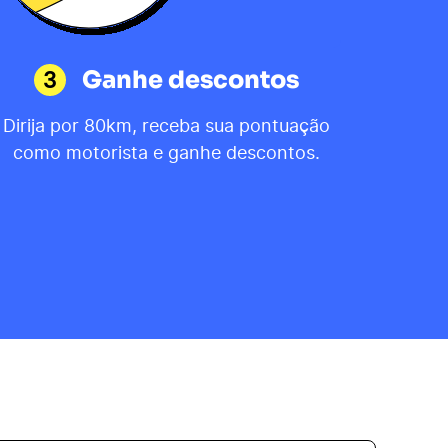
3
Ganhe descontos
Dirija por 80km, receba sua pontuação
como motorista e ganhe descontos.