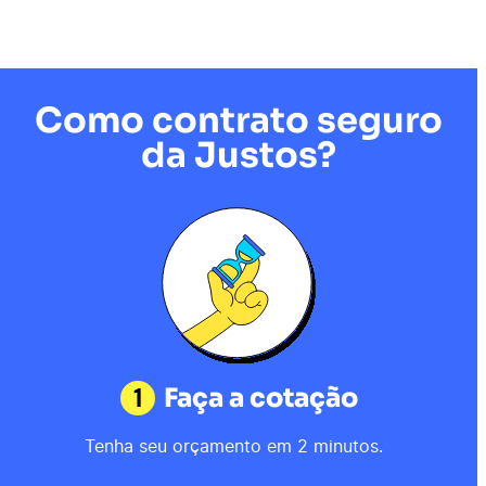
Como contrato seguro
da Justos?
1
Faça a cotação
Tenha seu orçamento em 2 minutos.