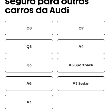
Seguro para outros
carros da Audi
Q8
Q7
Q5
A4
Q3
A5 Sportback
A6
A3 Sedan
A3