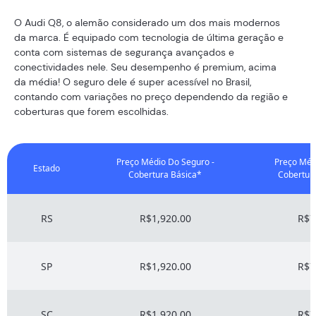
O Audi Q8, o alemão considerado um dos mais modernos
da marca. É equipado com tecnologia de última geração e
conta com sistemas de segurança avançados e
conectividades nele. Seu desempenho é premium, acima
da média! O seguro dele é super acessível no Brasil,
contando com variações no preço dependendo da região e
coberturas que forem escolhidas.
Preço Médio Do Seguro -
Preço Méd
Estado
Cobertura Básica*
Cobertur
RS
R$1,920.00
R$7
SP
R$1,920.00
R$7
SC
R$1,920.00
R$7