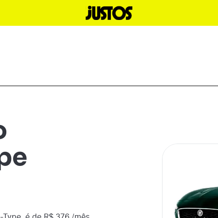
o
pe
-Type
é de R$
376
/mês,