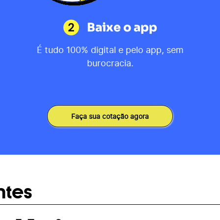
2
Baixe o app
É tudo 100% digital e pelo app, sem
burocracia.
Faça sua cotação agora
ntes