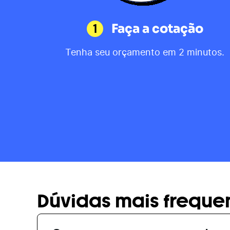
1
Faça a cotação
Tenha seu orçamento em 2 minutos.
Dúvidas mais freque