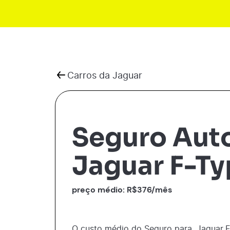
Carros da
Jaguar
Seguro Aut
Jaguar F-Ty
preço médio: R$
376
/mês
O custo médio do Seguro para
Jaguar
F