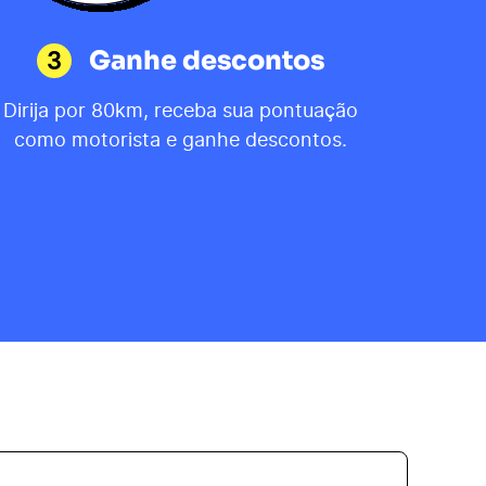
3
Ganhe descontos
Dirija por 80km, receba sua pontuação
como motorista e ganhe descontos.