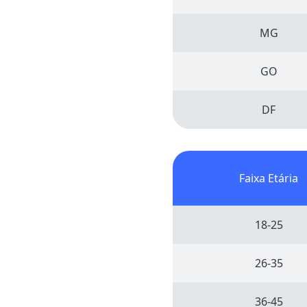
MG
GO
DF
Faixa Etária
18-25
26-35
36-45