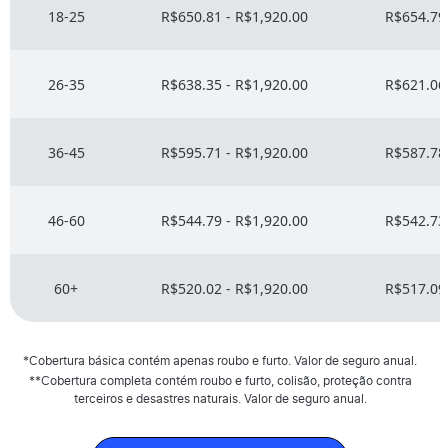
18-25
R$650.81 - R$1,920.00
R$654.79 
26-35
R$638.35 - R$1,920.00
R$621.06 
36-45
R$595.71 - R$1,920.00
R$587.78 
46-60
R$544.79 - R$1,920.00
R$542.73 
60+
R$520.02 - R$1,920.00
R$517.09 
*Cobertura básica contém apenas roubo e furto. Valor de seguro anual.
**Cobertura completa contém roubo e furto, colisão, proteção contra
terceiros e desastres naturais. Valor de seguro anual.