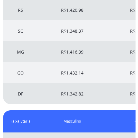
RS
R$1,420.98
R$5
SC
R$1,348.37
R$5
MG
R$1,416.39
R$5
GO
R$1,432.14
R$5
DF
R$1,342.82
R$5
Faixa Etária
Masculino
Fe