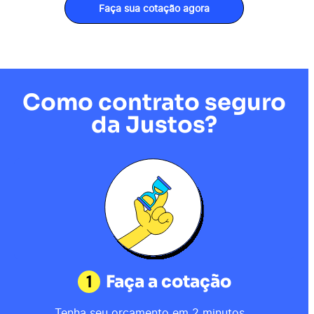
Faça sua cotação agora
Como contrato seguro
da Justos?
1
Faça a cotação
Tenha seu orçamento em 2 minutos.