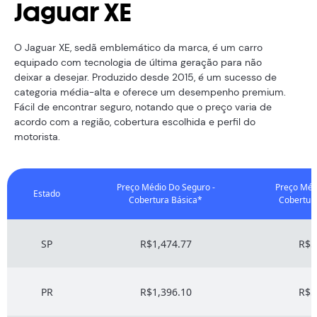
Jaguar XE
O Jaguar XE, sedã emblemático da marca, é um carro
equipado com tecnologia de última geração para não
deixar a desejar. Produzido desde 2015, é um sucesso de
categoria média-alta e oferece um desempenho premium.
Fácil de encontrar seguro, notando que o preço varia de
acordo com a região, cobertura escolhida e perfil do
motorista.
Preço Médio Do Seguro -
Preço Méd
Estado
Cobertura Básica*
Cobertur
SP
R$1,474.77
R$5
PR
R$1,396.10
R$5