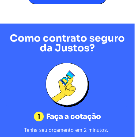
Como contrato seguro
da Justos?
1
Faça a cotação
Tenha seu orçamento em 2 minutos.