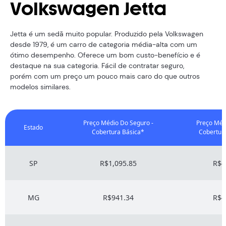
Volkswagen Jetta
Jetta é um sedã muito popular. Produzido pela Volkswagen
desde 1979, é um carro de categoria média-alta com um
ótimo desempenho. Oferece um bom custo-benefício e é
destaque na sua categoria. Fácil de contratar seguro,
porém com um preço um pouco mais caro do que outros
modelos similares.
Preço Médio Do Seguro -
Preço Méd
Estado
Cobertura Básica*
Cobertur
SP
R$1,095.85
R$4
MG
R$941.34
R$4