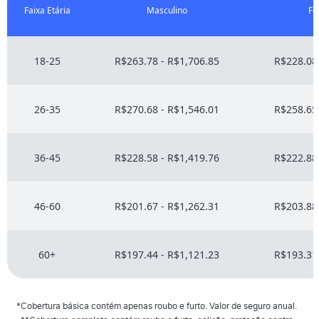
Faixa Etária
Masculino
Fe
18-25
R$263.78 - R$1,706.85
R$228.08 
26-35
R$270.68 - R$1,546.01
R$258.65 
36-45
R$228.58 - R$1,419.76
R$222.88 
46-60
R$201.67 - R$1,262.31
R$203.88 
60+
R$197.44 - R$1,121.23
R$193.31 
*Cobertura básica contém apenas roubo e furto. Valor de seguro anual.