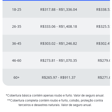
18-25
R$317.88 - R$1,336.04
R$338.52 
26-35
R$333.06 - R$1,408.18
R$325.53 
36-45
R$303.02 - R$1,246.82
R$302.47 
46-60
R$273.81 - R$1,070.35
R$279.62
60+
R$265.97 - R$911.37
R$271.61
*Cobertura básica contém apenas roubo e furto. Valor de seguro anual.
**Cobertura completa contém roubo e furto, colisão, proteção contra
terceiros e desastres naturais. Valor de seguro anual.