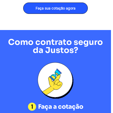
Faça sua cotação agora
Como contrato seguro
da Justos?
1
Faça a cotação