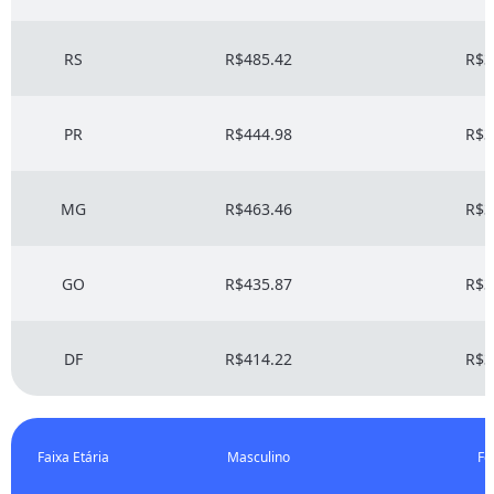
RS
R$485.42
R$3
PR
R$444.98
R$3
MG
R$463.46
R$3
GO
R$435.87
R$3
DF
R$414.22
R$3
Faixa Etária
Masculino
Fe