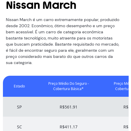
Nissan March
Nissan March é um carro extremamente popular, produzido
desde 2002. Econômico, ótimo desempenho e um preço
bem acessível. É um carro de categoria econômica
bastante tecnológico, muito atraente para os motoristas
que buscam praticidade. Bastante requisitado no mercado,
é fácil de encontrar seguro para ele, geralmente com um
preço considerado mais barato do que outros carros da
sua categoria.
Preço Médio Do Seguro -
Preço Méd
Estado
Cobertura Básica*
Cobertur
SP
R$561.91
R$3
SC
R$411.17
R$3