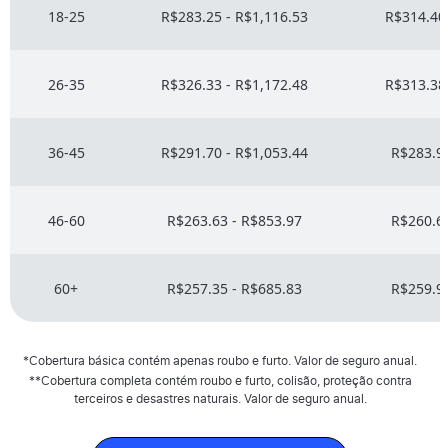
18-25
R$283.25 - R$1,116.53
R$314.40 
26-35
R$326.33 - R$1,172.48
R$313.38 
36-45
R$291.70 - R$1,053.44
R$283.97
46-60
R$263.63 - R$853.97
R$260.63
60+
R$257.35 - R$685.83
R$259.99
*Cobertura básica contém apenas roubo e furto. Valor de seguro anual.
**Cobertura completa contém roubo e furto, colisão, proteção contra
terceiros e desastres naturais. Valor de seguro anual.