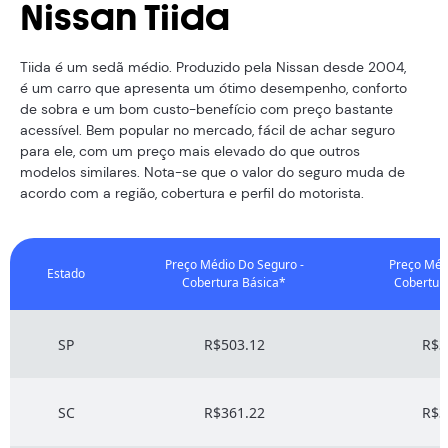
Nissan Tiida
Tiida é um sedã médio. Produzido pela Nissan desde 2004,
é um carro que apresenta um ótimo desempenho, conforto
de sobra e um bom custo-benefício com preço bastante
acessível. Bem popular no mercado, fácil de achar seguro
para ele, com um preço mais elevado do que outros
modelos similares. Nota-se que o valor do seguro muda de
acordo com a região, cobertura e perfil do motorista.
Preço Médio Do Seguro -
Preço Méd
Estado
Cobertura Básica*
Cobertur
SP
R$503.12
R$3
SC
R$361.22
R$3