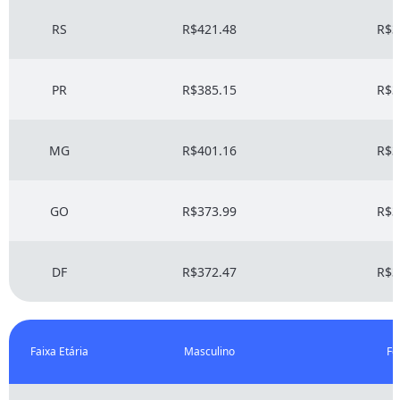
RS
R$421.48
R$3
PR
R$385.15
R$3
MG
R$401.16
R$3
GO
R$373.99
R$3
DF
R$372.47
R$3
Faixa Etária
Masculino
Fe