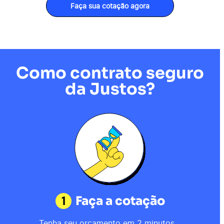
Faça sua cotação agora
Como contrato seguro
da Justos?
1
Faça a cotação
Tenha seu orçamento em 2 minutos.