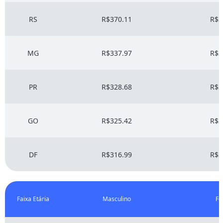
RS
R$370.11
R$3
MG
R$337.97
R$3
PR
R$328.68
R$3
GO
R$325.42
R$3
DF
R$316.99
R$3
Faixa Etária
Masculino
Fe