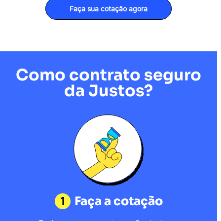
Faça sua cotação agora
Como contrato seguro
da Justos?
1
Faça a cotação