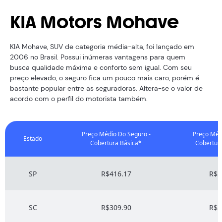
KIA Motors Mohave
KIA Mohave, SUV de categoria média-alta, foi lançado em
2006 no Brasil. Possui inúmeras vantagens para quem
busca qualidade máxima e conforto sem igual. Com seu
preço elevado, o seguro fica um pouco mais caro, porém é
bastante popular entre as seguradoras. Altera-se o valor de
acordo com o perfil do motorista também.
Preço Médio Do Seguro -
Preço Méd
Estado
Cobertura Básica*
Cobertur
SP
R$416.17
R$3
SC
R$309.90
R$3