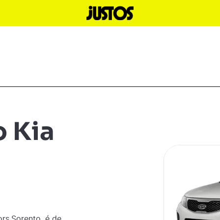
 Kia
ors
Sorento
é de