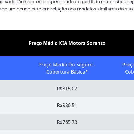
a variação no preço dependendo do perfil do motorista e reg
ado um pouco caro em relação aos modelos similares da sua 
Preço Médio KIA Motors Sorento
Preço Médio Do Seguro -
Preç
Cobertura Básica*
Cob
R$815.07
R$986.51
R$765.73