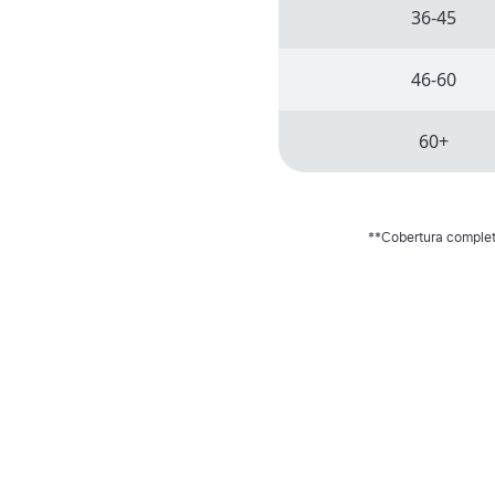
36-45
46-60
60+
**Cobertura completa