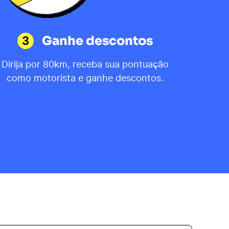
3
Ganhe descontos
Dirija por 80km, receba sua pontuação
como motorista e ganhe descontos.