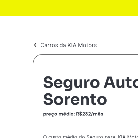
Carros da
KIA Motors
Seguro Auto
Sorento
preço médio: R$
232
/mês
O custo médio do Seguro para
KIA Mot