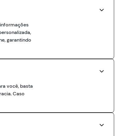
s informações
personalizada,
ne, garantindo
ara você, basta
cracia. Caso