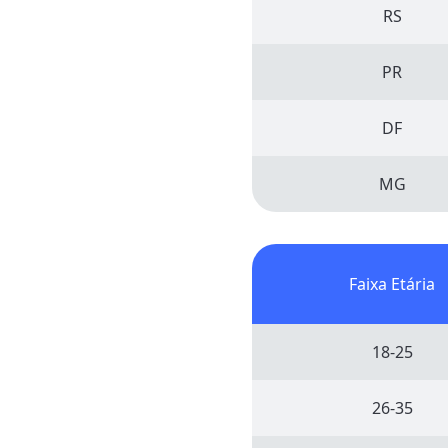
RS
PR
DF
MG
Faixa Etária
18-25
26-35