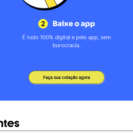
2
Baixe o app
É tudo 100% digital e pelo app, sem
burocracia.
Faça sua cotação agora
ntes