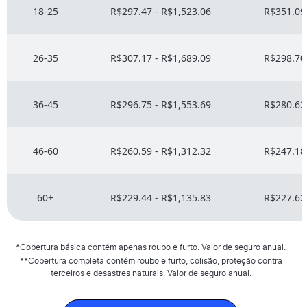
18-25
R$297.47 - R$1,523.06
R$351.09 
26-35
R$307.17 - R$1,689.09
R$298.70 
36-45
R$296.75 - R$1,553.69
R$280.62 
46-60
R$260.59 - R$1,312.32
R$247.18 
60+
R$229.44 - R$1,135.83
R$227.62 
*Cobertura básica contém apenas roubo e furto. Valor de seguro anual.
**Cobertura completa contém roubo e furto, colisão, proteção contra
terceiros e desastres naturais. Valor de seguro anual.