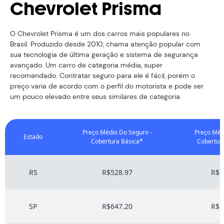
Chevrolet Prisma
O Chevrolet Prisma é um dos carros mais populares no
Brasil. Produzido desde 2010, chama atenção popular com
sua tecnologia de última geração e sistema de segurança
avançado. Um carro de categoria média, super
recomendado. Contratar seguro para ele é fácil, porém o
preço varia de acordo com o perfil do motorista e pode ser
um pouco elevado entre seus similares de categoria.
Preço Médio Do Seguro -
Preço Méd
Estado
Cobertura Básica*
Cobertur
RS
R$528.97
R$3
SP
R$647.20
R$3