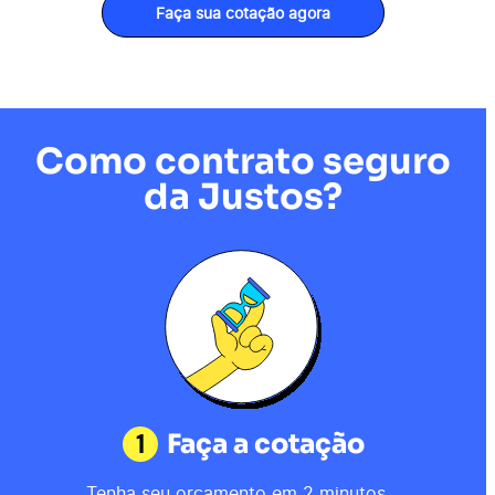
Faça sua cotação agora
Como contrato seguro
da Justos?
1
Faça a cotação
Tenha seu orçamento em 2 minutos.