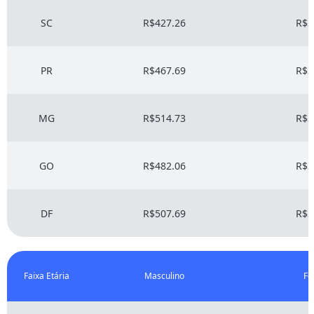
SC
R$427.26
R$3
PR
R$467.69
R$3
MG
R$514.73
R$3
GO
R$482.06
R$3
DF
R$507.69
R$3
Faixa Etária
Masculino
Fe