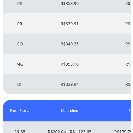
RS
R$353.99
R$3
PR
R$330.91
R$3
GO
R$340.35
R$3
MG
R$353.16
R$3
DF
R$339.94
R$3
Faixa Etária
Masculino
Fe
26-35
R$202.04 - R$1,123.65
R$179.79 