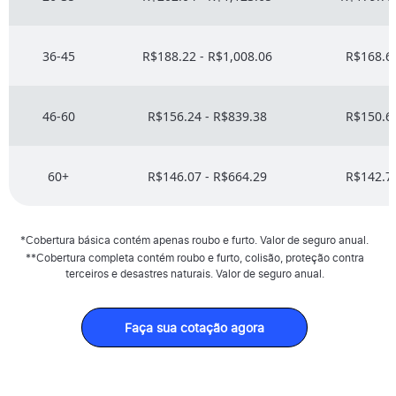
36-45
R$188.22 - R$1,008.06
R$168.68
46-60
R$156.24 - R$839.38
R$150.62
60+
R$146.07 - R$664.29
R$142.71
*Cobertura básica contém apenas roubo e furto. Valor de seguro anual.
**Cobertura completa contém roubo e furto, colisão, proteção contra
terceiros e desastres naturais. Valor de seguro anual.
Faça sua cotação agora