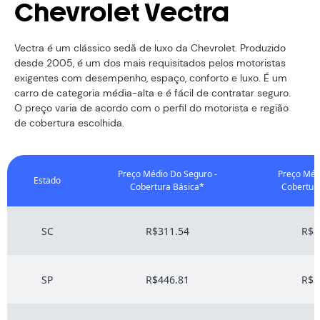
Chevrolet Vectra
Vectra é um clássico sedã de luxo da Chevrolet. Produzido
desde 2005, é um dos mais requisitados pelos motoristas
exigentes com desempenho, espaço, conforto e luxo. É um
carro de categoria média-alta e é fácil de contratar seguro.
O preço varia de acordo com o perfil do motorista e região
de cobertura escolhida.
Preço Médio Do Seguro -
Preço Méd
Estado
Cobertura Básica*
Cobertur
SC
R$311.54
R$3
SP
R$446.81
R$3