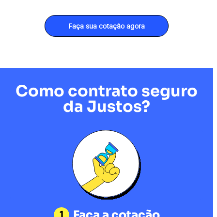
Faça sua cotação agora
Como contrato seguro
da Justos?
1
Faça a cotação