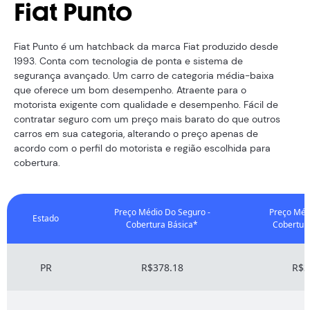
Fiat Punto
Fiat Punto é um hatchback da marca Fiat produzido desde
1993. Conta com tecnologia de ponta e sistema de
segurança avançado. Um carro de categoria média-baixa
que oferece um bom desempenho. Atraente para o
motorista exigente com qualidade e desempenho. Fácil de
contratar seguro com um preço mais barato do que outros
carros em sua categoria, alterando o preço apenas de
acordo com o perfil do motorista e região escolhida para
cobertura.
Preço Médio Do Seguro -
Preço Méd
Estado
Cobertura Básica*
Cobertur
PR
R$378.18
R$3