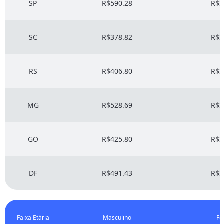
SP
R$590.28
R$3
SC
R$378.82
R$3
RS
R$406.80
R$3
MG
R$528.69
R$3
GO
R$425.80
R$3
DF
R$491.43
R$3
Faixa Etária
Masculino
Fe