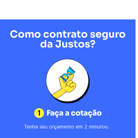
Como contrato seguro
da Justos?
1
Faça a cotação
Tenha seu orçamento em 2 minutos.