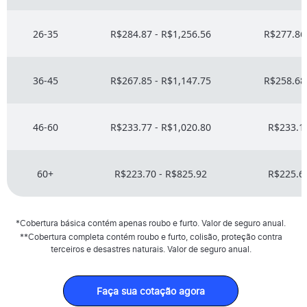
26-35
R$284.87 - R$1,256.56
R$277.86 
36-45
R$267.85 - R$1,147.75
R$258.68 
46-60
R$233.77 - R$1,020.80
R$233.16
60+
R$223.70 - R$825.92
R$225.64
*Cobertura básica contém apenas roubo e furto. Valor de seguro anual.
**Cobertura completa contém roubo e furto, colisão, proteção contra
terceiros e desastres naturais. Valor de seguro anual.
Faça sua cotação agora