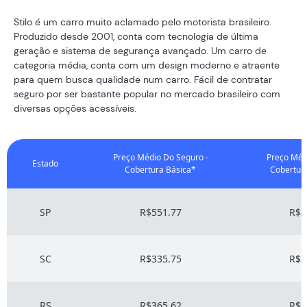
Stilo é um carro muito aclamado pelo motorista brasileiro.
Produzido desde 2001, conta com tecnologia de última
geração e sistema de segurança avançado. Um carro de
categoria média, conta com um design moderno e atraente
para quem busca qualidade num carro. Fácil de contratar
seguro por ser bastante popular no mercado brasileiro com
diversas opções acessíveis.
Preço Médio Do Seguro -
Preço Méd
Estado
Cobertura Básica*
Cobertur
SP
R$551.77
R$3
SC
R$335.75
R$3
RS
R$365.62
R$3