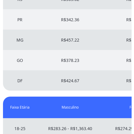
PR
R$342.36
R$3
MG
R$457.22
R$3
GO
R$378.23
R$3
DF
R$424.67
R$3
Faixa Etária
Masculino
Fe
18-25
R$283.26 - R$1,363.40
R$274.29 