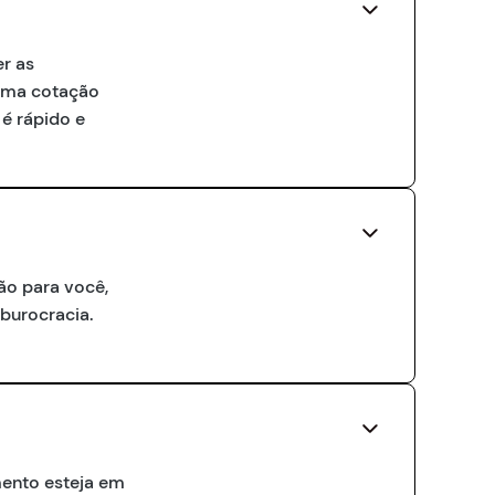
er as
 uma cotação
é rápido e
ão para você,
 burocracia.
ento esteja em