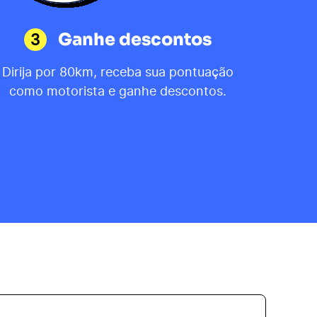
3
Ganhe descontos
Dirija por 80km, receba sua pontuação
como motorista e ganhe descontos.