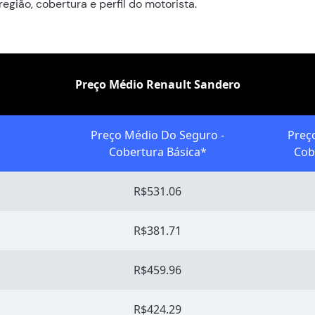
gião, cobertura e perfil do motorista.
Preço Médio Renault Sandero
Preço Médio Do Seguro -
Preç
Cobertura Básica*
Cob
R$531.06
R$381.71
R$459.96
R$424.29