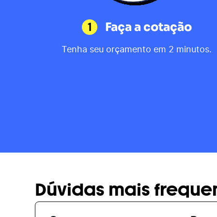
1
Faça a cotação
Tenha seu orçamento em 2 minutos.
Dúvidas mais freque