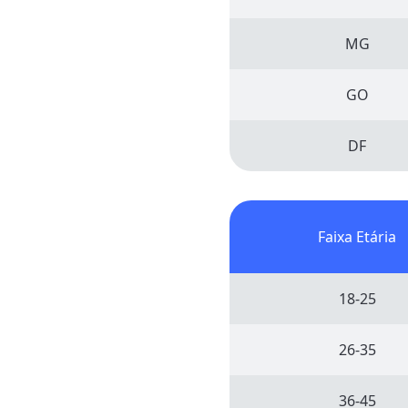
MG
GO
DF
Faixa Etária
18-25
26-35
36-45