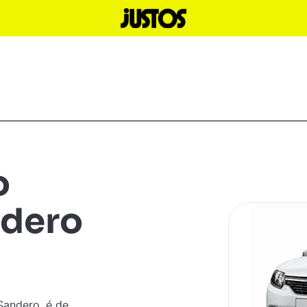
o
ndero
Sandero
é de