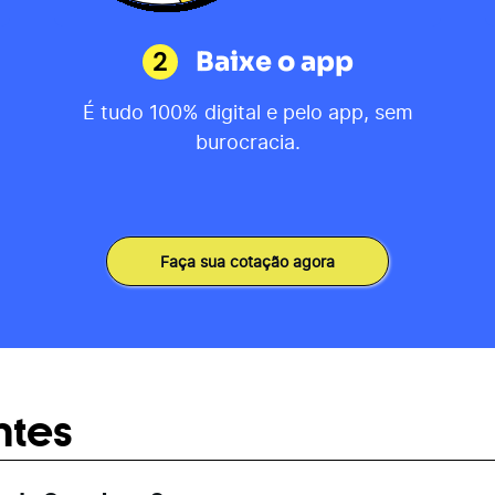
2
Baixe o app
É tudo 100% digital e pelo app, sem
burocracia.
Faça sua cotação agora
ntes