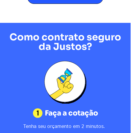
Como contrato seguro
da Justos?
1
Faça a cotação
Tenha seu orçamento em 2 minutos.