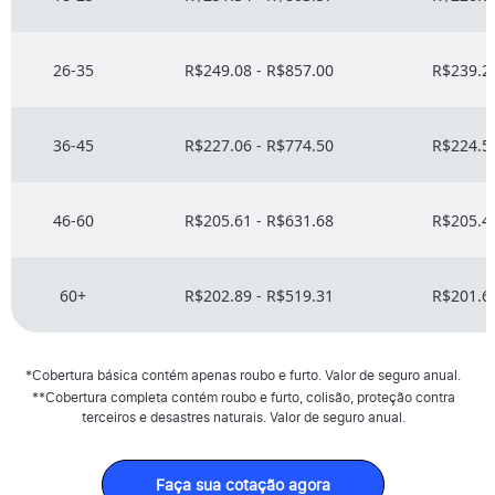
26-35
R$249.08 - R$857.00
R$239.27
36-45
R$227.06 - R$774.50
R$224.52
46-60
R$205.61 - R$631.68
R$205.44
60+
R$202.89 - R$519.31
R$201.65
*Cobertura básica contém apenas roubo e furto. Valor de seguro anual.
**Cobertura completa contém roubo e furto, colisão, proteção contra
terceiros e desastres naturais. Valor de seguro anual.
Faça sua cotação agora