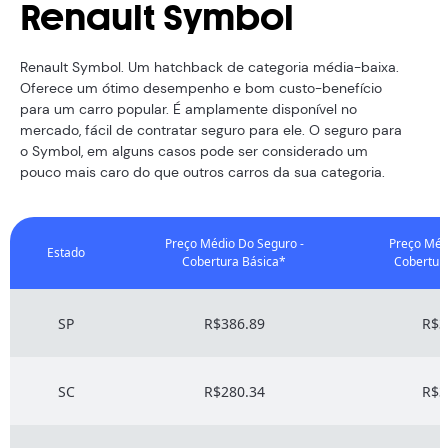
Renault Symbol
Renault Symbol. Um hatchback de categoria média-baixa.
Oferece um ótimo desempenho e bom custo-benefício
para um carro popular. É amplamente disponível no
mercado, fácil de contratar seguro para ele. O seguro para
o Symbol, em alguns casos pode ser considerado um
pouco mais caro do que outros carros da sua categoria.
Preço Médio Do Seguro -
Preço Méd
Estado
Cobertura Básica*
Cobertur
SP
R$386.89
R$3
SC
R$280.34
R$3