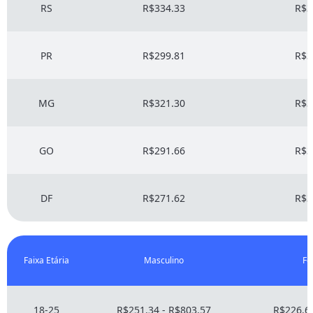
RS
R$334.33
R$3
PR
R$299.81
R$3
MG
R$321.30
R$3
GO
R$291.66
R$3
DF
R$271.62
R$3
Faixa Etária
Masculino
Fe
18-25
R$251.34 - R$803.57
R$226.61