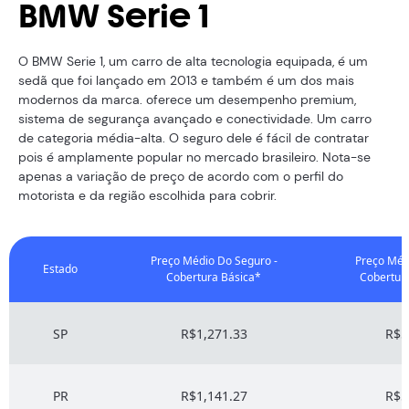
BMW Serie 1
O BMW Serie 1, um carro de alta tecnologia equipada, é um
sedã que foi lançado em 2013 e também é um dos mais
modernos da marca. oferece um desempenho premium,
sistema de segurança avançado e conectividade. Um carro
de categoria média-alta. O seguro dele é fácil de contratar
pois é amplamente popular no mercado brasileiro. Nota-se
apenas a variação de preço de acordo com o perfil do
motorista e da região escolhida para cobrir.
Preço Médio Do Seguro -
Preço Méd
Estado
Cobertura Básica*
Cobertur
SP
R$1,271.33
R$5
PR
R$1,141.27
R$5