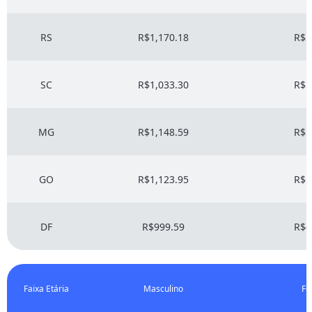
RS
R$1,170.18
R$5
SC
R$1,033.30
R$5
MG
R$1,148.59
R$5
GO
R$1,123.95
R$5
DF
R$999.59
R$4
Faixa Etária
Masculino
Fe