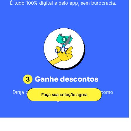
É tudo 100% digital e pelo app, sem burocracia.
3
Ganhe descontos
Dirija por 80km, receba sua pontuação como
Faça sua cotação agora
motorista e ganhe descontos.