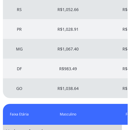
RS
R$1,052.66
R$4
PR
R$1,028.91
R$5
MG
R$1,067.40
R$4
DF
R$983.49
R$4
GO
R$1,038.64
R$5
Faixa Etária
Masculino
Fe