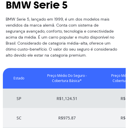
BMW Serie 5
BMW Serie 5, lançado em 1999, é um dos modelos mais
vendidos da marca alemã. Conta com sistema de
segurança avançado, conforto, tecnologia e conectividade
acima da média. É um carro popular e muito disponível no
Brasil. Considerado de categoria média-alta, oferece um
ótimo custo-benefício. O valor do seu seguro é considerado
alto devido ele estar na categoria premium.
Preço Médio Do Seguro -
Preço Méd
Estado
Cobertura Básica*
Cobertur
SP
R$1,124.51
R$4
SC
R$975.87
R$4