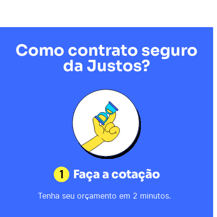
Como contrato seguro
da Justos?
1
Faça a cotação
Tenha seu orçamento em 2 minutos.