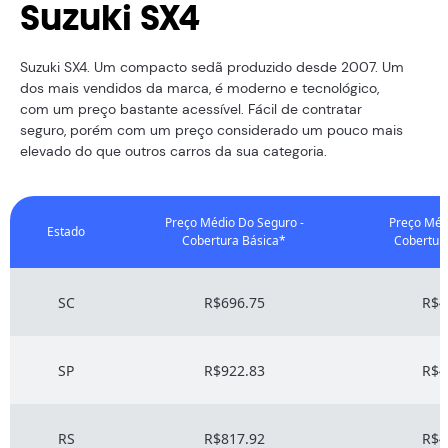
Suzuki SX4
Suzuki SX4. Um compacto sedã produzido desde 2007. Um
dos mais vendidos da marca, é moderno e tecnológico,
com um preço bastante acessível. Fácil de contratar
seguro, porém com um preço considerado um pouco mais
elevado do que outros carros da sua categoria.
Preço Médio Do Seguro -
Preço Méd
Estado
Cobertura Básica*
Cobertur
SC
R$696.75
R$4
SP
R$922.83
R$4
RS
R$817.92
R$4