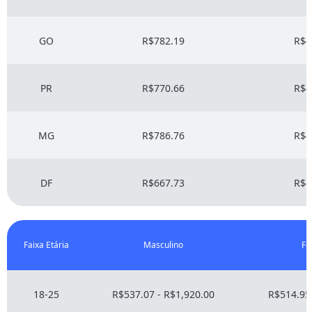
GO
R$782.19
R$4
PR
R$770.66
R$4
MG
R$786.76
R$4
DF
R$667.73
R$4
Faixa Etária
Masculino
Fe
18-25
R$537.07 - R$1,920.00
R$514.95 