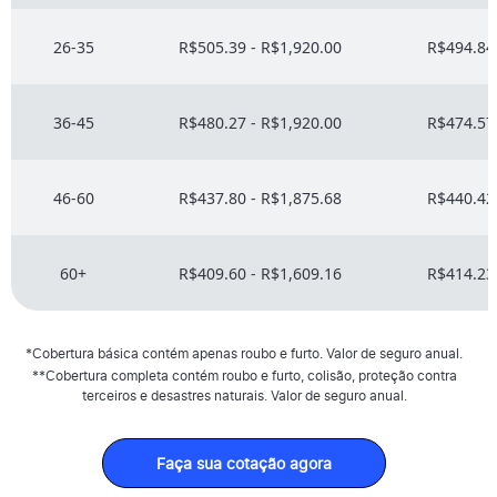
26-35
R$505.39 - R$1,920.00
R$494.84 
36-45
R$480.27 - R$1,920.00
R$474.57 
46-60
R$437.80 - R$1,875.68
R$440.42 
60+
R$409.60 - R$1,609.16
R$414.23 
*Cobertura básica contém apenas roubo e furto. Valor de seguro anual.
**Cobertura completa contém roubo e furto, colisão, proteção contra
terceiros e desastres naturais. Valor de seguro anual.
Faça sua cotação agora