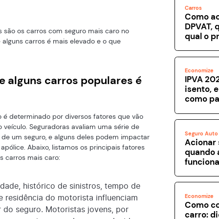
Carros
Como ac
DPVAT, q
is são os carros com seguro mais caro no
qual o p
 alguns carros é mais elevado e o que
Economize
e alguns carros populares é
IPVA 202
isento, 
como pa
o é determinado por diversos fatores que vão
veículo. Seguradoras avaliam uma série de
Seguro Auto
o de um seguro, e alguns deles podem impactar
Acionar 
apólice. Abaixo, listamos os principais fatores
quando 
s carros mais caro:
funcion
dade, histórico de sinistros, tempo de
de residência do motorista influenciam
Economize
Como co
 do seguro. Motoristas jovens, por
carro: d