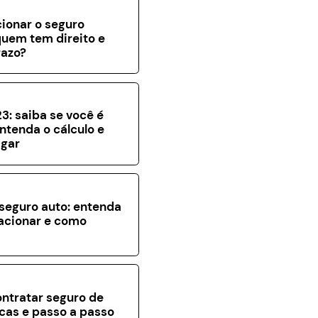
ionar o seguro
uem tem direito e
razo?
3: saiba se você é
entenda o cálculo e
gar
seguro auto: entenda
acionar e como
a
ntratar seguro de
icas e passo a passo