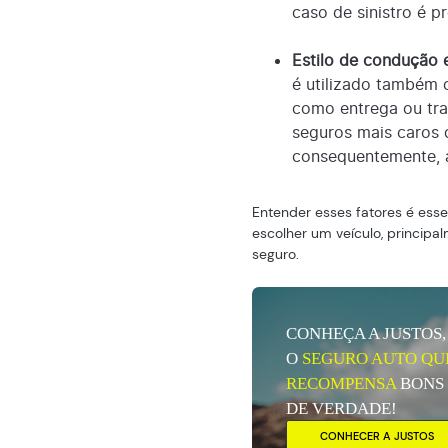
caso de sinistro é p
Estilo de condução e
é utilizado também 
como entrega ou tra
seguros mais caros 
consequentemente, ao
Entender esses fatores é ess
escolher um veículo, principa
seguro.
CONHEÇA A JUSTOS,
O
SEGURO AUTO QU
RECOMPENSA
BONS
DE VERDADE!
CONHECER A JUSTOS