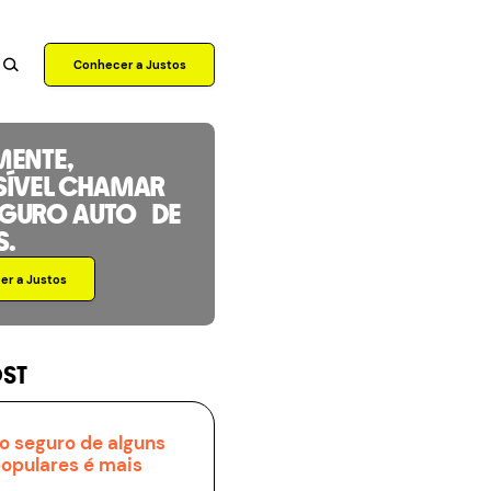
Conhecer a Justos
MENTE,
SÍVEL CHAMAR
EGURO AUTO DE
S.
r a Justos
OST
o seguro de alguns
populares é mais