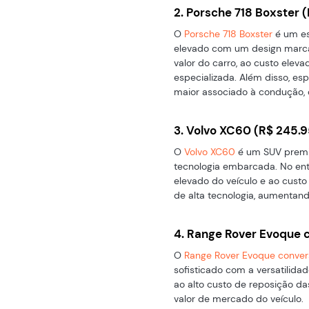
2. Porsche 718 Boxster (
O
Porsche 718 Boxster
é um es
elevado com um design marca
valor do carro, ao custo ele
especializada. Além disso, es
maior associado à condução, o
3. Volvo XC60 (R$ 245.9
O
Volvo XC60
é um SUV premi
tecnologia embarcada. No enta
elevado do veículo e ao cust
de alta tecnologia, aumentand
4. Range Rover Evoque c
O
Range Rover Evoque convers
sofisticado com a versatilida
ao alto custo de reposição d
valor de mercado do veículo.