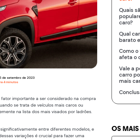
Quais sã
popular
caro?
Qual ca
barato 
Como o 
afeta o 
Vale a p
carro p
5
de
setembro
de
2023
mais ca
ura
4
minutos
Conclus
fator importante a ser considerado na compra
uando se trata de veículos mais caros ou
mente na lista dos mais visados por ladrões.
OS MAIS
 significativamente entre diferentes modelos, e
dessas variações é crucial para fazer uma