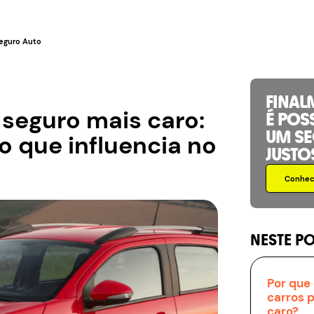
eguro Auto
FINAL
seguro mais caro:
É POS
UM S
o que influencia no
JUSTO
Conhece
NESTE P
Por que 
carros 
caro?