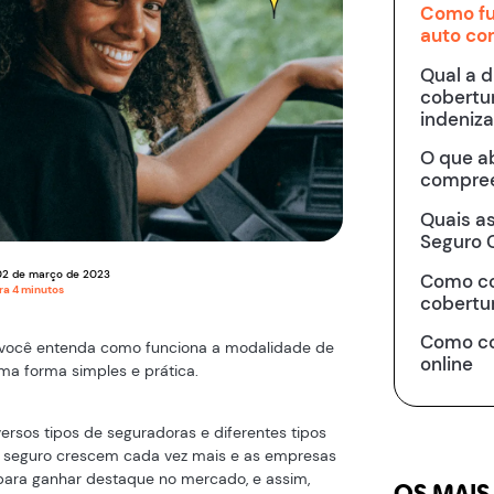
Como fu
auto co
Qual a d
cobertu
indeniza
O que a
compree
Quais a
Seguro 
02
de
março
de
2023
Como co
ura
4
minutos
cobertu
Como co
e você entenda como funciona a modalidade de
online
a forma simples e prática.
ersos tipos de seguradoras e diferentes tipos
 seguro crescem cada vez mais e as empresas
para ganhar destaque no mercado, e assim,
OS MAIS