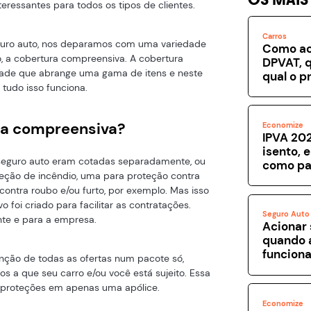
teressantes para todos os tipos de clientes.
Carros
uro auto, nos deparamos com uma variedade
Como ac
 a cobertura compreensiva. A cobertura
DPVAT, q
ade que abrange uma gama de itens e neste
qual o p
 tudo isso funciona.
ura compreensiva?
Economize
IPVA 202
isento, 
 seguro auto eram cotadas separadamente, ou
como pa
teção de incêndio, uma para proteção contra
ontra roubo e/ou furto, por exemplo. Mas isso
foi criado para facilitar as contratações.
Seguro Auto
ente e para a empresa.
Acionar 
quando 
funcion
nção de todas as ofertas num pacote só,
 a que seu carro e/ou você está sujeito. Essa
s proteções em apenas uma apólice.
Economize