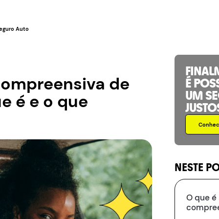
eguro Auto
FINAL
compreensiva de
É POS
UM S
ue é e o que
JUSTO
Conhece
NESTE P
O que é
compre