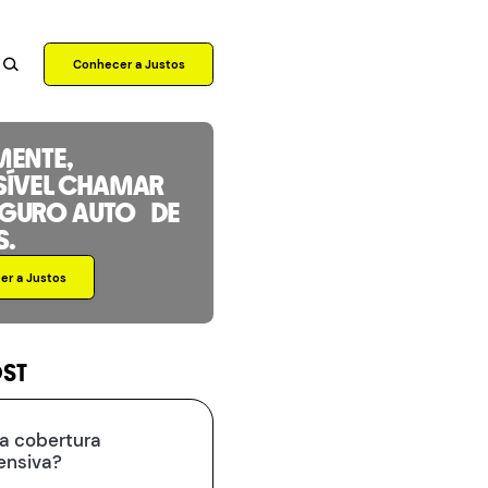
Conhecer a Justos
MENTE,
SÍVEL CHAMAR
EGURO AUTO DE
S.
r a Justos
OST
 a cobertura
ensiva?