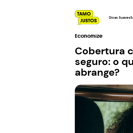
Dicas Suaves
S
Economize
Cobertura 
seguro: o q
abrange?