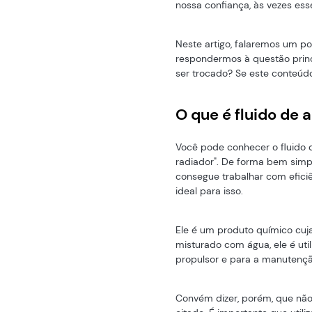
nossa confiança, às vezes es
Neste artigo, falaremos um p
respondermos à questão princ
ser trocado? Se este conteúdo 
O que é fluido de 
Você pode conhecer o fluido d
radiador". De forma bem simpl
consegue trabalhar com efici
ideal para isso.
Ele é um produto químico cuja 
misturado com água, ele é uti
propulsor e para a manutenç
Convém dizer, porém, que não