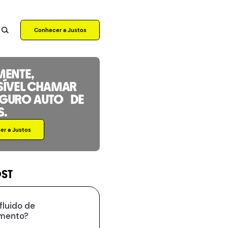
Conhecer a Justos
MENTE,
SÍVEL CHAMAR
EGURO AUTO DE
S.
r a Justos
OST
fluido de
imento?