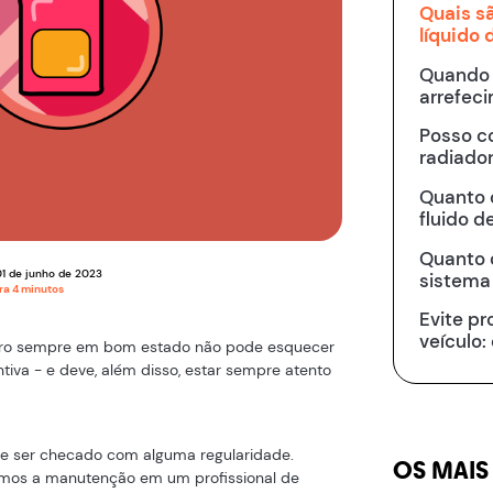
Quais s
líquido
Quando t
arrefec
Posso c
radiado
Quanto 
fluido d
Quanto 
01
de
junho
de
2023
sistema
ura
4
minutos
Evite p
veículo:
rro sempre em bom estado não pode esquecer
iva - e deve, além disso, estar sempre atento
ve ser checado com alguma regularidade.
OS MAIS
emos a manutenção em um profissional de