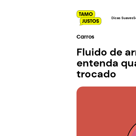
Dicas Suaves
S
Carros
Fluido de a
entenda qua
trocado