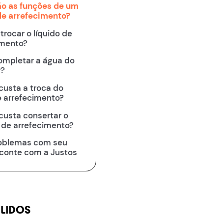
ão as funções de um
 de arrefecimento?
rocar o líquido de
imento?
ompletar a água do
r?
custa a troca do
e arrefecimento?
custa consertar o
 de arrefecimento?
roblemas com seu
 conte com a Justos
 LIDOS