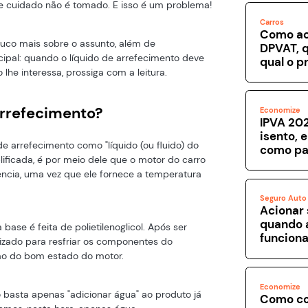
se cuidado não é tomado. E isso é um problema!
Carros
Como ac
ouco mais sobre o assunto, além de
DPVAT, q
ipal: quando o líquido de arrefecimento deve
qual o p
lhe interessa, prossiga com a leitura.
arrefecimento?
Economize
IPVA 202
isento, 
e arrefecimento como "líquido (ou fluido) do
como pa
ificada, é por meio dele que o motor do carro
ência, uma vez que ele fornece a temperatura
Seguro Auto
Acionar 
quando 
base é feita de polietilenoglicol. Após ser
funcion
lizado para resfriar os componentes do
ão do bom estado do motor.
Economize
 basta apenas "adicionar água" ao produto já
Como co