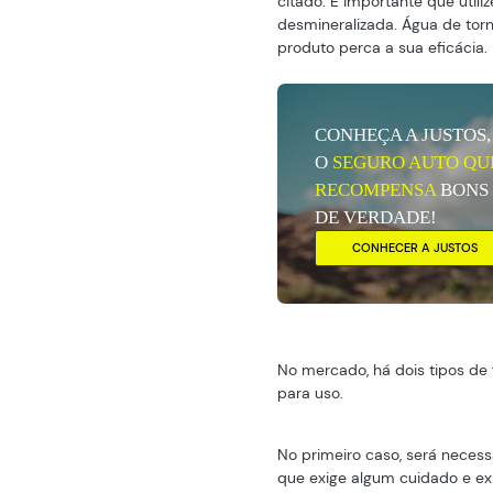
citado. É importante que util
desmineralizada. Água de tor
produto perca a sua eficácia.
CONHEÇA A JUSTOS,
O
SEGURO AUTO QU
RECOMPENSA
BONS
DE VERDADE!
CONHECER A JUSTOS
No mercado, há dois tipos de 
para uso.
No primeiro caso, será necess
que exige algum cuidado e exp