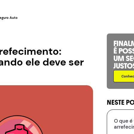
eguro Auto
FINAL
rrefecimento:
É POS
UM S
ndo ele deve ser
JUSTO
Conhece
NESTE P
O que é 
arrefec