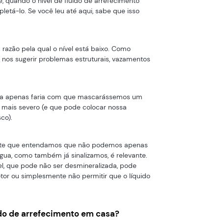
, quando o nível de fluido de arrefecimento
letá-lo. Se você leu até aqui, sabe que isso
 a razão pela qual o nível está baixo. Como
 nos sugerir problemas estruturais, vazamentos
gua apenas faria com que mascarássemos um
mais severo (e que pode colocar nossa
co).
ante que entendamos que não podemos apenas
água, como também já sinalizamos, é relevante.
vel, que pode não ser desmineralizada, pode
or ou simplesmente não permitir que o líquido
ido de arrefecimento em casa?