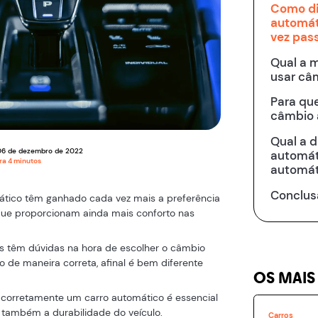
Como dir
automát
vez pas
Qual a 
usar câ
Para que
câmbio 
Qual a 
06
de
dezembro
de
2022
automát
ura
4
minutos
automát
Conclus
tico têm ganhado cada vez mais a preferência
á que proporcionam ainda mais conforto nas
as têm dúvidas na hora de escolher o câmbio
 de maneira correta, afinal é bem diferente
OS MAIS
r corretamente um carro automático é essencial
 também a durabilidade do veículo.
Carros