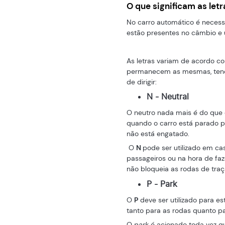
O que significam as le
No carro automático é necessá
estão presentes no câmbio e 
As letras variam de acordo c
permanecem as mesmas, tend
de dirigir:
N - Neutral
O neutro nada mais é do que 
quando o carro está parado p
não está engatado.
O
N
pode ser utilizado em 
passageiros ou na hora de faz
não bloqueia as rodas de traç
P - Park
O
P
deve ser utilizado para es
tanto para as rodas quanto p
O
park
é acionado toda vez qu