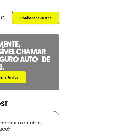
Conhecer a Justos
MENTE,
SÍVEL CHAMAR
EGURO AUTO DE
S.
r a Justos
OST
nciona o câmbio
ico?