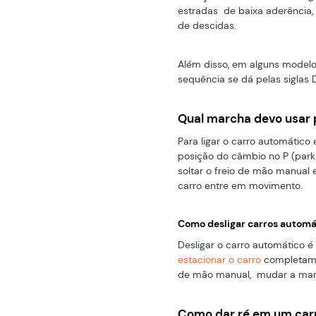
estradas de baixa aderência
de descidas.
Além disso, em alguns modelo
sequência se dá pelas siglas D
Qual marcha devo usar p
Para ligar o carro automático é
posição do câmbio no P (parki
soltar o freio de mão manual 
carro entre em movimento.
Como desligar carros automá
Desligar o carro automático é
estacionar o carro
completamen
de mão manual, mudar a march
Como dar ré em um car