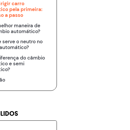
igir carro
ico pela primeira:
so a passo
melhor maneira de
mbio automático?
 serve o neutro no
automático?
diferença do câmbio
ico e semi
ico?
ão
 LIDOS