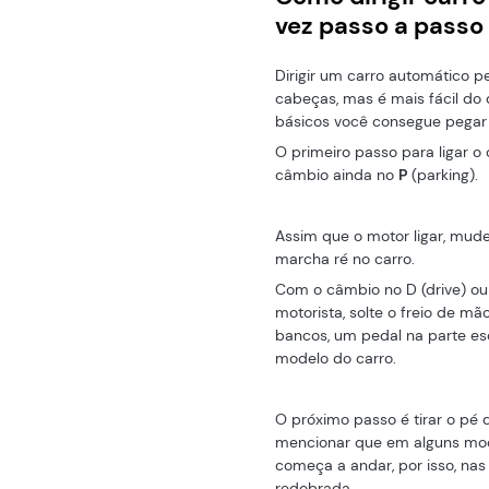
vez passo a pass
Dirigir um carro automático p
cabeças, mas é mais fácil do
básicos você consegue pegar o
O primeiro passo para ligar o 
câmbio ainda no
P
(parking).
Assim que o motor ligar, mude
marcha ré no carro.
Com o câmbio no D (drive) ou
motorista, solte o freio de mã
bancos, um pedal na parte e
modelo do carro.
O próximo passo é tirar o pé 
mencionar que em alguns model
começa a andar, por isso, nas
redobrada.