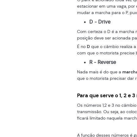
estacionar em uma vaga, por
mudar a marcha para o P, puxa
D - Drive
Com certeza o D é a marcha ma
posição deve ser acionada pa
É no
D
que o câmbio realiza a
com que o motorista precise b
R - Reverse
Nada mais é do que a
marcha
que o motorista precisar dar r
Para que serve o 1, 2 e
Os números 1,2 e 3 no câmbi
transmissão. Ou seja, ao col
ficará limitado naquela marc
A função desses números é gar