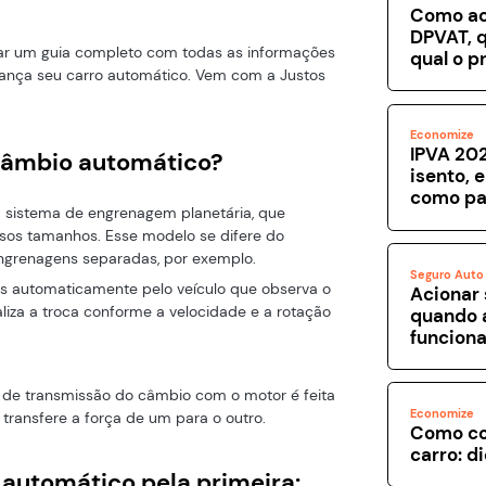
Como ac
DPVAT, q
rar um guia completo com todas as informações
qual o p
urança seu carro automático. Vem com a Justos
Economize
IPVA 202
câmbio automático?
isento, 
como pa
sistema de engrenagem planetária, que
sos tamanhos. Esse modelo se difere do
engrenagens separadas, por exemplo.
Seguro Auto
as automaticamente pelo veículo que observa o
Acionar 
liza a troca conforme a velocidade e a rotação
quando 
funcion
a de transmissão do câmbio com o motor é feita
Economize
 transfere a força de um para o outro.
Como co
carro: d
 automático pela primeira: