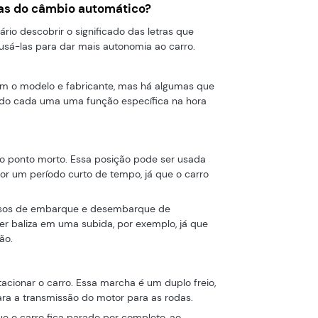
tras do câmbio automático?
rio descobrir o significado das letras que
usá-las para dar mais autonomia ao carro.
om o modelo e fabricante, mas há algumas que
o cada uma uma função específica na hora
o ponto morto. Essa posição pode ser usada
or um período curto de tempo, já que o carro
casos de embarque e desembarque de
er baliza em uma subida, por exemplo, já que
ão.
tacionar o carro. Essa marcha é um duplo freio,
ara a transmissão do motor para as rodas.
e o carro fica parado por completo, ao