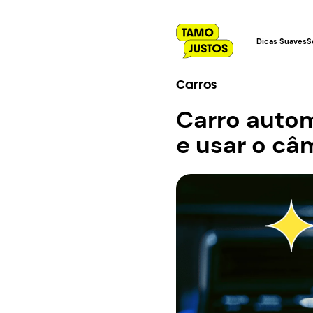
Dicas Suaves
S
Carros
Carro autom
e usar o câ