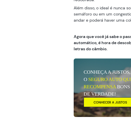
Além disso, o ideal é nunca s
semáforo ou em um congestio
andar e poderá haver uma col
Agora que você já sabe o pas
automático, é hora de descob
letras do câmbio.
CONHEÇA A JUSTOS,
O
SEGURO AUTO QU
RECOMPENSA
BONS
DE VERDADE!
CONHECER A JUSTOS