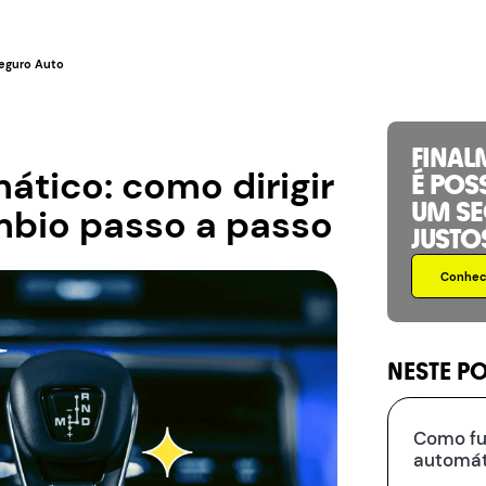
eguro Auto
FINAL
ático: como dirigir
É POS
UM S
mbio passo a passo
JUSTO
Conhece
NESTE P
Como fu
automát