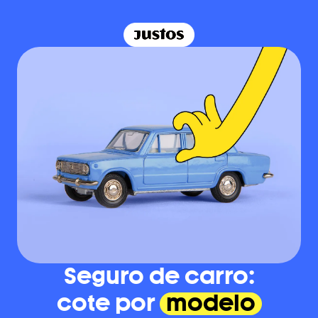
Seguro de carro:
cote por
modelo