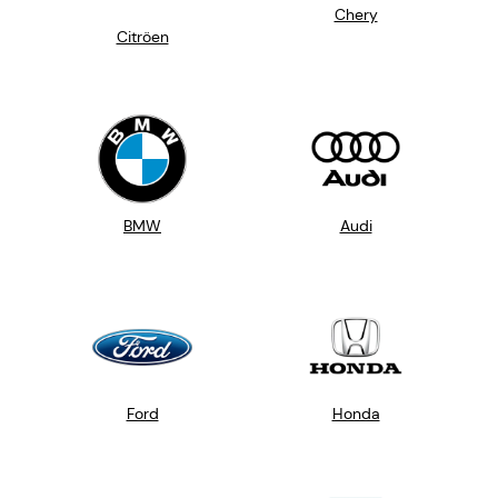
Chery
Citröen
BMW
Audi
Ford
Honda